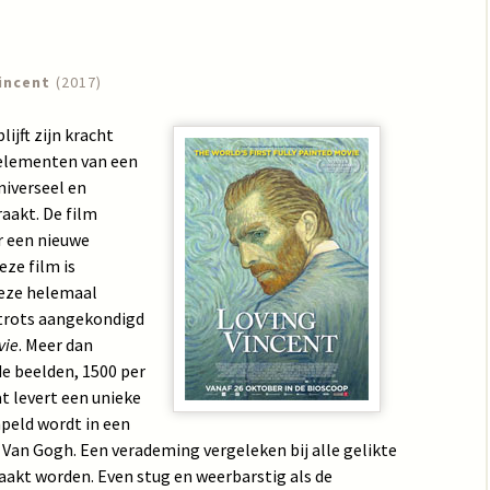
incent
(2017)
ijft zijn kracht
 elementen van een
niverseel en
raakt. De film
r een nieuwe
eze film is
 deze helemaal
trots aangekondigd
vie
. Meer dan
e beelden, 1500 per
t levert een unieke
peld wordt in een
 Van Gogh. Een verademing vergeleken bij alle gelikte
akt worden. Even stug en weerbarstig als de