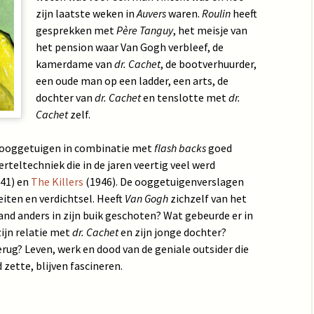
zijn laatste weken in
Auvers
waren.
Roulin
heeft
gesprekken met
Père Tanguy
, het meisje van
het pension waar Van Gogh verbleef, de
kamerdame van
dr. Cachet
, de bootverhuurder,
een oude man op een ladder, een arts, de
dochter van
dr. Cachet
en tenslotte met
dr.
Cachet
zelf.
t ooggetuigen in combinatie met
flash backs
goed
rteltechniek die in de jaren veertig veel werd
41) en
The Killers
(1946). De ooggetuigenverslagen
eiten en verdichtsel. Heeft
Van Gogh
zichzelf van het
and anders in zijn buik geschoten? Wat gebeurde er in
ijn relatie met
dr. Cachet
en zijn jonge dochter?
rug? Leven, werk en dood van de geniale outsider die
 zette, blijven fascineren.