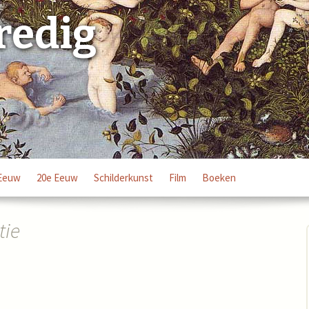
redig
Eeuw
20e Eeuw
Schilderkunst
Film
Boeken
tie