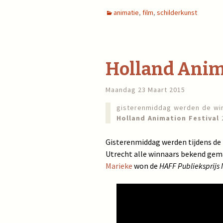
animatie
,
film
,
schilderkunst
Holland Anima
Maandag 23 Maart 2015
gisterenmiddag werden de wi
Holland Animation Festival
2
Gisterenmiddag werden tijdens de 
Utrecht alle winnaars bekend gem
Marieke
won de
HAFF Publieksprijs