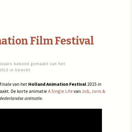
tion Film Festival
nnaars bekend gemaakt van het
015 in Utrecht
finale van het
Holland Animation Festival
2015 in
aakt. De korte animatie
A Single Life
van
Job, Joris &
 Nederlandse animatie
.