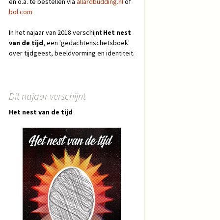
en o.a. te bestellen via
allardbudding.nl
of
bol.com
In het najaar van 2018 verschijnt
Het nest
van de tijd
, een 'gedachtenschetsboek'
over tijdgeest, beeldvorming en identiteit.
Dit najaar verschijnt
Het nest van de tijd