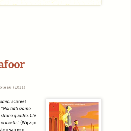
afoor
bleau
(2011)
lomini
schreef
:
“Noi tutti siamo
na strano quadro. Chi
o insetti.”
(Wij zijn
jsten van een