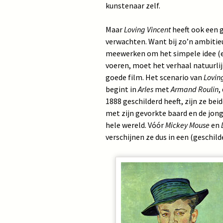
kunstenaar zelf.
Maar
Loving Vincent
heeft ook een g
verwachten. Want bij zo’n ambitie
meewerken om het simpele idee (e
voeren, moet het verhaal natuurlij
goede film. Het scenario van
Lovin
begint in
Arles
met
Armand Roulin
,
1888 geschilderd heeft, zijn ze be
met zijn gevorkte baard en de jon
hele wereld. Vóór
Mickey Mouse
en
verschijnen ze dus in een (geschil