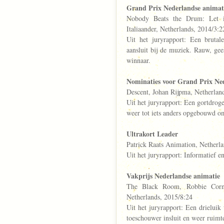
Grand Prix Nederlandse animat
Nobody Beats the Drum: Let i
Italiaander, Netherlands, 2014/3:2
Uit het juryrapport: Een brutal
aansluit bij de muziek. Rauw, ge
winnaar.
Nominaties voor Grand Prix Ne
Descent, Johan Rijpma, Netherlan
Uit het juryrapport: Een gortdrog
weer tot iets anders opgebouwd o
Ultrakort Leader
Patrick Raats Animation, Netherl
Uit het juryrapport: Informatief en
Vakprijs Nederlandse animatie
The Black Room, Robbie Corne
Netherlands, 2015/8:24
Uit het juryrapport: Een drieluik
toeschouwer insluit en weer ruimte