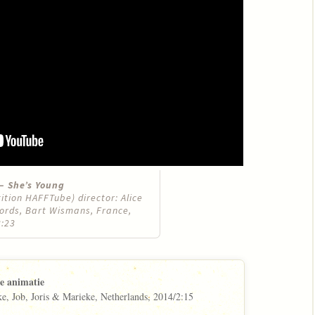
– She’s Young
tion HAFFTube) director: Alice
ords, Bart Wismans, France,
3:23
e animatie
ke, Job, Joris & Marieke, Netherlands, 2014/2:15