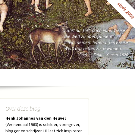
sinds 200
Fahrt nur fort, nach eurer Weise
Die Welt zu überspinnen!
Ich in meinem lebendigen Kreise
Weiß das Leben zu gewinnen.
Goethe, Zahme Xenien, 1820
Over deze blog
Henk Johannes van den Heuvel
(Veenendaal 1963) is schilder, vormgever,
blogger en schrijver. Hij laat zich inspireren