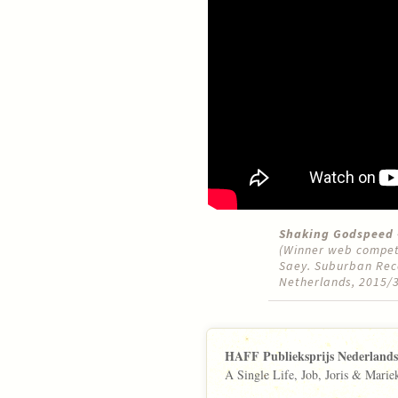
Shaking Godspeed 
(Winner web competi
Saey. Suburban Rec
Netherlands, 2015/
HAFF Publieksprijs Nederlands
A Single Life, Job, Joris & Marie