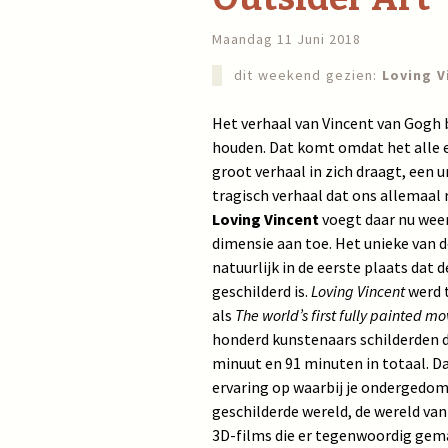
Maandag 11 Juni 2018
dit weekend gezien:
Loving V
Het verhaal van Vincent van Gogh bl
houden. Dat komt omdat het alle
groot verhaal in zich draagt, een u
tragisch verhaal dat ons allemaal 
Loving Vincent
voegt daar nu wee
dimensie aan toe. Het unieke van d
natuurlijk in de eerste plaats dat
geschilderd is.
Loving Vincent
werd 
als
The world’s first fully painted mo
honderd kunstenaars schilderden d
minuut en 91 minuten in totaal. Da
ervaring op waarbij je ondergedom
geschilderde wereld, de wereld van
3D-films die er tegenwoordig gema