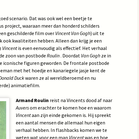
oed scenario. Dat was ook wel een beetje te
us project, waaraan meer dan honderd schilders
en geschilderde film over
Vincent Van Gogh
) uit te
k ook kwaliteiten hebben. Alleen dan krijg je een
g Vincent
is even eenvoudig als effectief. Het verhaal
 de zoon van postbode
Roulin
. Doordat
Van Gogh
ze in
ide iconische figuren geworden. De frontale postbode
geman met het hoedje en kanariegele jasje kent de
Donald Duck
waren ze al wereldberoemd en nu
derde) animatiefilm.
Armand Roulin
reist na Vincents dood af naar
Auvers
om erachter te komen hoe en waarom
Vincent
aan zijn einde gekomen is. Hij spreekt
een aantal mensen die allemaal hun eigen
verhaal hebben. In flashbacks komen we te
weten wat voor een man
Vincent
was en hoe