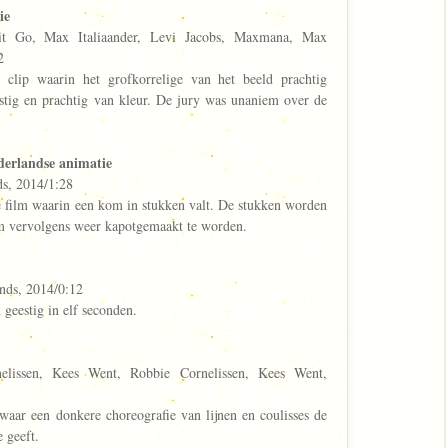
ie
t Go, Max Italiaander, Levi Jacobs, Maxmana, Max
2
e clip waarin het grofkorrelige van het beeld prachtig
estig en prachtig van kleur. De jury was unaniem over de
derlandse animatie
ds, 2014/1:28
e film waarin een kom in stukken valt. De stukken worden
m vervolgens weer kapotgemaakt te worden.
ands, 2014/0:12
 geestig in elf seconden.
lissen, Kees Went, Robbie Cornelissen, Kees Went,
 waar een donkere choreografie van lijnen en coulisses de
 geeft.