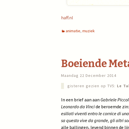
haff.nl
animatie
,
muziek
Boeiende Met
Maandag 22 December 2014
gisteren gezien op TV5:
Le Ta
In een brief aan aan
Gabriele Picco
Leonardo da Vinci
de beroemde zin
esiliati viventi entro le cornice di u
sa questo vive da grande, gli altri son
alle ballingen, levend binnen de li