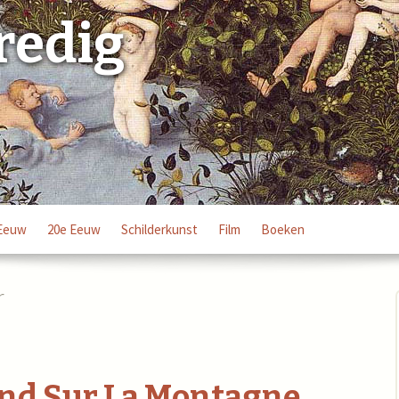
redig
Eeuw
20e Eeuw
Schilderkunst
Film
Boeken
r
end Sur La Montagne