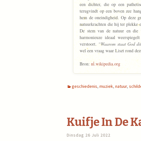
een dichter, die op een patheti
terugvindt op een boven zee han
hem de oneindigheid. Op deze gro
natuurkrachten die hij ter plekke e
De stem van de natuur en die 
harmonieuze ideaal weerspiegel
verstoort.
“Waarom staat God dit
wel een vraag waar Liszt rond dez
Bron:
nl.wikipedia.org
geschiedenis
,
muziek
,
natuur
,
schild
Kuifje In De K
Dinsdag 26 Juli 2022