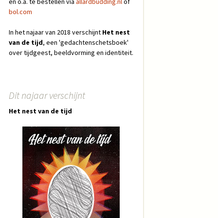
en o.a. te bestellen via
allardbudding.nl
of
bol.com
In het najaar van 2018 verschijnt
Het nest
van de tijd
, een 'gedachtenschetsboek'
over tijdgeest, beeldvorming en identiteit.
Dit najaar verschijnt
Het nest van de tijd