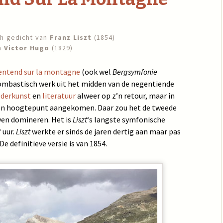
ch gedicht van
Franz Liszt
(1854)
an
Victor Hugo
(1829)
 entend sur la montagne
(ook wel
Bergsymfonie
ombastisch werk uit het midden van de negentiende
lderkunst
en
literatuur
alweer op z’n retour, maar in
n hoogtepunt aangekomen. Daar zou het de tweede
jven domineren. Het is
Liszt
‘s langste symfonische
 uur.
Liszt
werkte er sinds de jaren dertig aan maar pas
De definitieve versie is van 1854.