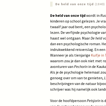
De held van onze tijd
(1840)
De held van onze tijd
wordt in
Rus
kinderen op school gelezen. Je vraag
twaalf jaar oud bent, een psychol
lezen. De verfijnde psychologie va
haast wel ontgaan. Maar
De held va
dan een psychologische roman. Het
indrukwekkend reisverslag. En ee
Wanneer je als tienjarige
Kuifje in
waarom zou je dan ook niet met ro
avonturen van
Pechorin
in de Kauk
Als je de psychologie helemaal zou 
genoeg over om van te genieten,
L
beschrijvingen van de natuur bijvo
schrijver was hij namelijk ook land
Voor de hoofdpersoon
Petsjorin
is 