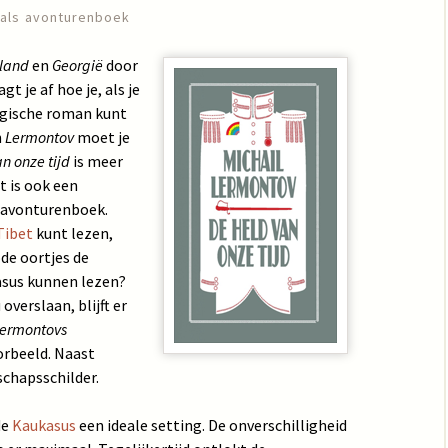
 als avonturenboek
land
en
Georgië
door
t je af hoe je, als je
ogische roman kunt
n
Lermontov
moet je
n onze tijd
is meer
 is ook een
n avonturenboek.
 Tibet
kunt lezen,
de oortjes de
asus kunnen lezen?
overslaan, blijft er
ermontovs
orbeeld. Naast
schapsschilder.
de
Kaukasus
een ideale setting. De onverschilligheid