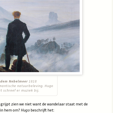
 dem Nebelmeer
1818
mantische natuurbeleving. Hugo
t schreef er muziek bij.
 grijpt zien we niet want de wandelaar staat met de
r in hem om?
Hugo
beschrijft het: