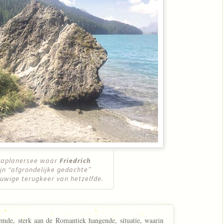
lvaplanersee waar
Friedrich
ijn “afgrondelijke gedachte”
euwige terugkeer van hetzelfde.
emde, sterk aan de Romantiek hangende, situatie, waarin