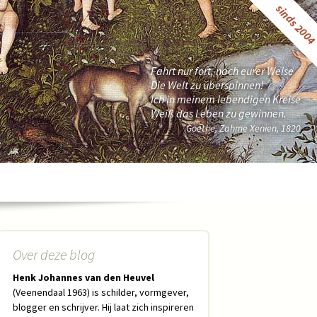
sinds 200
Fahrt nur fort, nach eurer Weise
Die Welt zu überspinnen!
Ich in meinem lebendigen Kreise
Weiß das Leben zu gewinnen.
Goethe, Zahme Xenien, 1820
Over deze blog
Henk Johannes van den Heuvel
(Veenendaal 1963) is schilder, vormgever,
blogger en schrijver. Hij laat zich inspireren