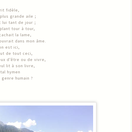
it fidèle,
plus grande aile ;
lui tant de jour ;
lant tour à tour,
achait la lame,
’ouvrait dans mon âme.
n est ici,
ut de tout ceci,
eux d’être ou de vivre,
l lit à son livre,
atal hymen
u genre humain ?