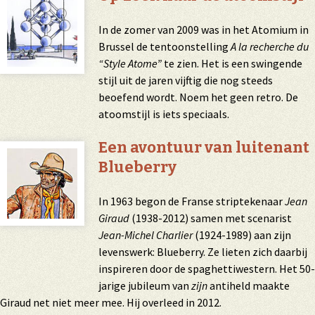
In de zomer van 2009 was in het Atomium in
Brussel de tentoonstelling
A la recherche du
“Style Atome”
te zien. Het is een swingende
stijl uit de jaren vijftig die nog steeds
beoefend wordt. Noem het geen retro. De
atoomstijl is iets speciaals.
Een avontuur van luitenant
Blueberry
In 1963 begon de Franse striptekenaar
Jean
Giraud
(1938-2012) samen met scenarist
Jean-Michel Charlier
(1924-1989) aan zijn
levenswerk: Blueberry. Ze lieten zich daarbij
inspireren door de spaghettiwestern. Het 50-
jarige jubileum van
zijn
antiheld maakte
Giraud net niet meer mee. Hij overleed in 2012.