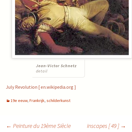
Jean-Victor Schnetz
detail
July Revolution [ en.wikipedia.org ]
19e eeuw
,
Frankrijk
,
schilderkunst
←
Peinture du 19ème Siècle
inscapes [ 49 ]
→