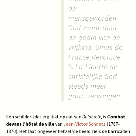
de
mensgeworden
God maar door
de godin van de
vrijheid. Sinds de
Franse Revolutie
is La Liberté de
christelijke God
steeds meer
gaan vervangen.
Een schilderij dat erg lijkt op dat van
Delacroix
, is
Combat
devant l’hôtel de ville
van
Jean-Victor Schnetz
(1787-
1870). Het laat ongeveer hetzelfde beeld zien: de barricaden