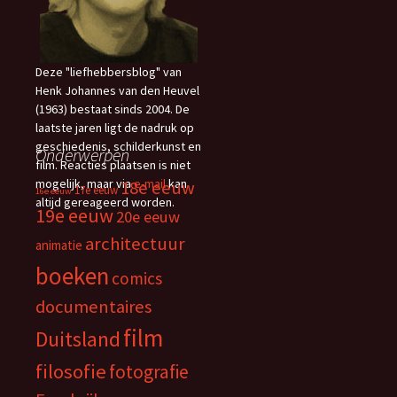
Deze "liefhebbersblog" van
Henk Johannes van den Heuvel
(1963) bestaat sinds 2004. De
laatste jaren ligt de nadruk op
geschiedenis, schilderkunst en
Onderwerpen
film. Reacties plaatsen is niet
mogelijk, maar via
e-mail
kan
18e eeuw
17e eeuw
16e eeuw
altijd gereageerd worden.
19e eeuw
20e eeuw
architectuur
animatie
boeken
comics
documentaires
film
Duitsland
filosofie
fotografie