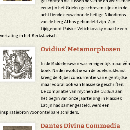
geschriften die tussen de vierde en veertiende
eeuw (in het Grieks) geschreven zijn en in de
achttiende eeuw door de heilige Nikodimos
van de berg Athos gebundeld zijn. Zijn
tijdgenoot Paisius Velichkovsky maakte een
vertaling in het Kerkslavisch.
Ovidius’ Metamorphosen
In de Middeleeuwen was er eigenlijk maar één
boek. Na de revolutie van de boekdrukkunst
kreeg de Bijbel concurrentie van eigentijdse
maar vooral ook van klassieke geschriften.
De compilatie van mythen die
Ovidius
aan
het begin van onze jaartelling in klassiek
Latijn had samengesteld, werd een
inspiratiebron voor ontelbare schilders.
Dantes Divina Commedia