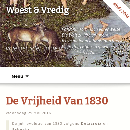
sinds 200
Woest & Vredig
Fahrt nur fort, nach eurer Weise
Die Welt zu überspinnen!
Ich in meinem lebendigen Kreise
vrije geluiden in de wwwoestijn
Weiß das Leben zu gewinnen.
Goethe, Zahme Xenien, 1820
Naar de inhoud springen
Menu
De Vrijheid Van 1830
Woensdag 25 Mei 2016
De julirevolutie van 1830 volgens
Delacroix
en
Schnetz