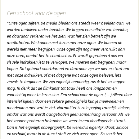
Een school voor de ogen
"Onze ogen slijten. De media bieden ons steeds weer beelden aan, we
worden bedolven onder beelden. We krijgen een inflatie van beelden,
en daardoor verleren we het zien. Wat het zien betreft zijn we
analfabeten. We kunnen niet lezen met onze ogen. We kunnen de
wereld niet meer begrijpen. Onze ogen zijn nog meer verbruikt dan
onze oren, omdat het te chaotisch is. Er wordt geprobeerd ons via
visuele indrukken iets te verkopen. We moeten niet begrijpen, maar
kopen. Dat gebeurt voortdurend en daardoor zijn we niet in staat om
met onze indrukken, of met datgene wat onze ogen beleven, iets
zinvols te beginnen. We zijn eigenlijk onmondig, als ik het zo zeggen
mag. Ik denk dat de filmkunst tot taak heeft ons langzaam en
voorzichtig weer te leren zien. Een school voor de ogen. ( ... ) Alleen door
intensief kijken, door een zekere gevoeligheid kun je meevoelen en
meedenken met wat je ziet. Normaliter is zo'n poging tamelijk zinloos,
omdat wat ons wordt aangeboden geen samenhang vertoont. Als we
het zouden proberen belanden we weer in een doodlopende straat.
Dan is het eigenlijk onbegrijpelijk. De wereld is eigenlijk idioot, zinloos
en verhuld, maar in de kunst stelt ze zich weer open. Zo zou ik het