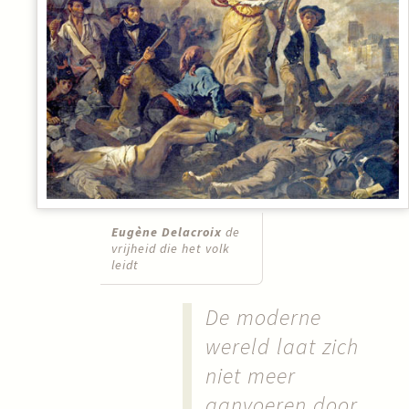
Eugène Delacroix
de
vrijheid die het volk
leidt
De moderne
wereld laat zich
niet meer
aanvoeren door