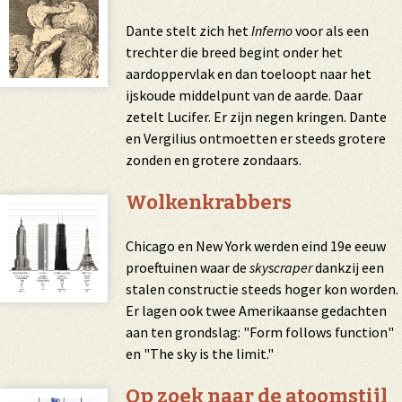
Dante stelt zich het
Inferno
voor als een
trechter die breed begint onder het
aardoppervlak en dan toeloopt naar het
ijskoude middelpunt van de aarde. Daar
zetelt Lucifer. Er zijn negen kringen. Dante
en Vergilius ontmoetten er steeds grotere
zonden en grotere zondaars.
Wolkenkrabbers
Chicago en New York werden eind 19e eeuw
proeftuinen waar de
skyscraper
dankzij een
stalen constructie steeds hoger kon worden.
Er lagen ook twee Amerikaanse gedachten
aan ten grondslag: "Form follows function"
en "The sky is the limit."
Op zoek naar de atoomstijl