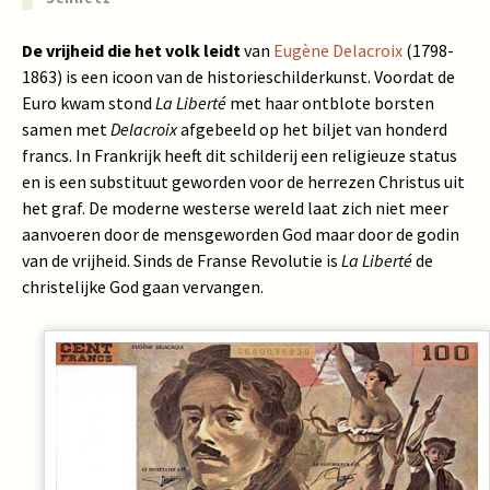
De vrijheid die het volk leidt
van
Eugène Delacroix
(1798-
1863) is een icoon van de historieschilderkunst. Voordat de
Euro kwam stond
La Liberté
met haar ontblote borsten
samen met
Delacroix
afgebeeld op het biljet van honderd
francs. In Frankrijk heeft dit schilderij een religieuze status
en is een substituut geworden voor de herrezen Christus uit
het graf. De moderne westerse wereld laat zich niet meer
aanvoeren door de mensgeworden God maar door de godin
van de vrijheid. Sinds de Franse Revolutie is
La Liberté
de
christelijke God gaan vervangen.