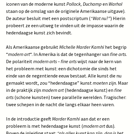
iconen van de moderne kunst
Pollock, Duchamp
en
Warhol
staan op de omslag van de originele Amerikaanse uitgave).
De auteur besluit met een postscriptum (
“Wat nu?”
) Hierin
probeert ze een uitweg te vinden uit de impasse waarin de
hedendaagse kunst zich bevindt.
Als Amerikaanse gebruikt
Michelle Marder Kamhi
het begrip
“
modern art
“. In Amerika is dat de tegenhanger van
fine arts
.
De polariteit
modern arts – fine arts
wijst naar de kern van
het probleem met kunst: een dichotomie die sinds het
einde van de negentiende eeuw bestaat. Alle kunst die nu
gemaakt wordt, zou “hedendaagse” kunst
moeten
zijn. Maar
in de praktijk zijn
modern art
(hedendaagse kunst) en
fine
arts
(schone kunsten) twee parallelle werelden. Tragischer:
twee schepen in de nacht die langs elkaar heen varen.
In de introductie geeft
Marder Kamhi
aan dat er een
probleem is met hedendaagse kunst (
modern art
dus).
Boven de inleiding staat:
“als alles kunst kan zijn, dan is het