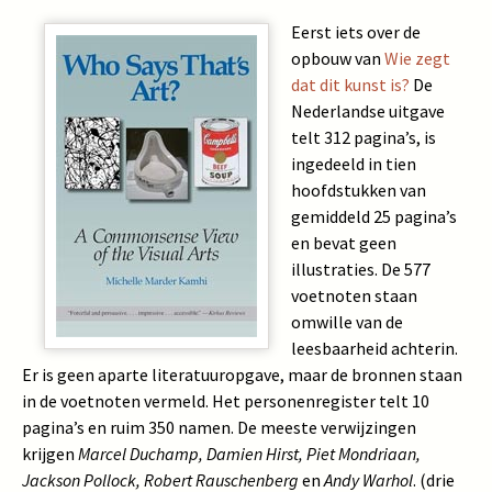
Eerst iets over de
opbouw van
Wie zegt
dat dit kunst is?
De
Nederlandse uitgave
telt 312 pagina’s, is
ingedeeld in tien
hoofdstukken van
gemiddeld 25 pagina’s
en bevat geen
illustraties. De 577
voetnoten staan
omwille van de
leesbaarheid achterin.
Er is geen aparte literatuuropgave, maar de bronnen staan
in de voetnoten vermeld. Het personenregister telt 10
pagina’s en ruim 350 namen. De meeste verwijzingen
krijgen
Marcel Duchamp, Damien Hirst, Piet Mondriaan,
Jackson Pollock, Robert Rauschenberg
en
Andy Warhol
. (drie