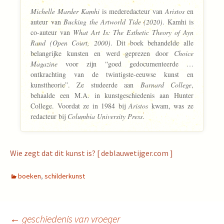
Michelle Marder Kamhi
is mederedacteur van
Aristos
en
auteur van
Bucking the Artworld Tide (2020)
. Kamhi is
co-auteur van
What Art Is: The Esthetic Theory of Ayn
Rand (Open Court, 2000)
. Dit boek behandelde alle
belangrijke kunsten en werd geprezen door
Choice
Magazine
voor zijn “goed gedocumenteerde …
ontkrachting van de twintigste-eeuwse kunst en
kunsttheorie”. Ze studeerde aan
Barnard College
,
behaalde een M.A. in kunstgeschiedenis aan Hunter
College. Voordat ze in 1984 bij
Aristos
kwam, was ze
redacteur bij
Columbia University Press
.
Wie zegt dat dit kunst is? [ deblauwetijger.com ]
boeken
,
schilderkunst
←
geschiedenis van vroeger