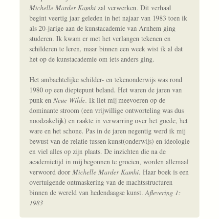
Michelle Marder Kamhi
zal verwerken. Dit verhaal
begint veertig jaar geleden in het najaar van 1983 toen ik
als 20-jarige aan de kunstacademie van Arnhem ging
studeren. Ik kwam er met het verlangen tekenen en
schilderen te leren, maar binnen een week wist ik al dat
het op de kunstacademie om iets anders ging.
Het ambachtelijke schilder- en tekenonderwijs was rond
1980 op een dieptepunt beland. Het waren de jaren van
punk en
Neue Wilde
. Ik liet mij meevoeren op de
dominante stroom (een vrijwillige ontworteling was dus
noodzakelijk) en raakte in verwarring over het goede, het
ware en het schone. Pas in de jaren negentig werd ik mij
bewust van de relatie tussen kunst(onderwijs) en ideologie
en viel alles op zijn plaats. De inzichten die na de
academietijd in mij begonnen te groeien, worden allemaal
verwoord door
Michelle Marder Kamhi
. Haar boek is een
overtuigende ontmaskering van de machtsstructuren
binnen de wereld van hedendaagse kunst.
Aflevering 1:
1983