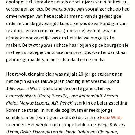
apologetisch karakter: net als de schrijvers van manifesten,
verdedigen ze iets. De
avant garde
was vooral gericht op het
omverwerpen van het establishment, van de gevestigde
orde en van de gevestigde kunst. Ze was de verkondiger van
revolutie en van een nieuwe (moderne) wereld, waarin
afbraak noodzakelijk was om het nieuwe mogelijk te
maken. De
avant garde
richtte haar pijlen op de bourgeoisie
met een strategie van
shock and awe
. Dus werd er dankbaar
gebruik gemaakt van het schandaal en de media.
Het revolutionaire elan was mij als 20-jarige student aan
het begin van de rauwe jaren tachtig niet vreemd. Rond
1980 was in West-Duitsland de eerste generatie
neo-
expressionisten
(
Georg Baselitz, Jörg Immendorff, Anselm
Kiefer, Markus Lüpertz, A.R. Penck
) sterk in de belangstelling
komen te staan. In hun kielzog kwam er reeks jonge
schilders mee (twintigers zoals ik) die zich de
Neue Wilde
noemden. Het werden mijn jonge helden: de
Jonge Duitsers
(
Dahn, Disler, Dokoupil
) en de
Jonge Italianen
(
Clemente,