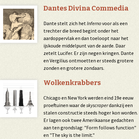
Dantes Divina Commedia
Dante stelt zich het
Inferno
voor als een
trechter die breed begint onder het
aardoppervlak en dan toeloopt naar het
ijskoude middelpunt van de aarde. Daar
zetelt Lucifer. Er zijn negen kringen. Dante
en Vergilius ontmoetten er steeds grotere
zonden en grotere zondaars.
Wolkenkrabbers
Chicago en New York werden eind 19e eeuw
proeftuinen waar de
skyscraper
dankzij een
stalen constructie steeds hoger kon worden.
Er lagen ook twee Amerikaanse gedachten
aan ten grondslag: "Form follows function"
en "The sky is the limit."