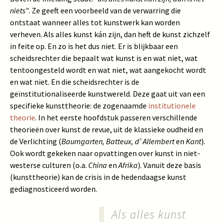
niets”
. Ze geeft een voorbeeld van de verwarring die
ontstaat wanneer alles tot kunstwerk kan worden
verheven. Als alles kunst kán zijn, dan heft de kunst zichzelf
in feite op. En zo is het dus niet. Er is blijkbaar een
scheidsrechter die bepaalt wat kunst is en wat niet, wat
tentoongesteld wordt en wat niet, wat aangekocht wordt
en wat niet. En die scheidsrechter is de
geïnstitutionaliseerde kunstwereld. Deze gaat uit van een
specifieke kunsttheorie: de zogenaamde
institutionele
theorie
. In het eerste hoofdstuk passeren verschillende
theorieën over kunst de revue, uit de klassieke oudheid en
de Verlichting (
Baumgarten, Batteux, d’ Allembert
en
Kant
).
Ook wordt gekeken naar opvattingen over kunst in niet-
westerse culturen (o.a.
China
en
Afrika
). Vanuit deze basis
(kunsttheorie) kan de crisis in de hedendaagse kunst
gediagnosticeerd worden.
Als alles kunst