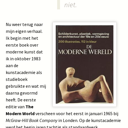
niet.
Nu weer terug naar
mijn eigen verhaal.
Ik begin met het
eerste boek over
moderne kunst dat
ik in oktober 1983
aan de
kunstacademie als
studieboek
gebruikte en wat mij
daarna gevormd
heeft. De eerste
editie van
The
Modern World
verscheen voor het eerst in januari 1965 bij
McGraw-Hill Book Company
in Londen. Op de kunstacademie
werd het begin jaren tachtig als standaardwerk