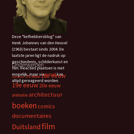
Deze "liefhebbersblog" van
Henk Johannes van den Heuvel
(1963) bestaat sinds 2004. De
laatste jaren ligt de nadruk op
geschiedenis, schilderkunst en
Onderwerpen
film. Reacties plaatsen is niet
mogelijk, maar via
e-mail
kan
18e eeuw
17e eeuw
16e eeuw
altijd gereageerd worden.
19e eeuw
20e eeuw
architectuur
animatie
boeken
comics
documentaires
film
Duitsland