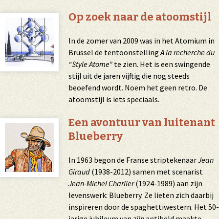
Op zoek naar de atoomstijl
In de zomer van 2009 was in het Atomium in
Brussel de tentoonstelling
A la recherche du
“Style Atome”
te zien. Het is een swingende
stijl uit de jaren vijftig die nog steeds
beoefend wordt. Noem het geen retro. De
atoomstijl is iets speciaals.
Een avontuur van luitenant
Blueberry
In 1963 begon de Franse striptekenaar
Jean
Giraud
(1938-2012) samen met scenarist
Jean-Michel Charlier
(1924-1989) aan zijn
levenswerk: Blueberry. Ze lieten zich daarbij
inspireren door de spaghettiwestern. Het 50-
jarige jubileum van
zijn
antiheld maakte