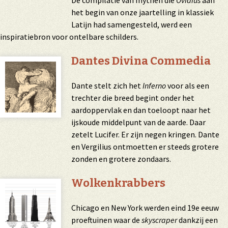
De compilatie van mythen die
Ovidius
aan
het begin van onze jaartelling in klassiek
Latijn had samengesteld, werd een
inspiratiebron voor ontelbare schilders.
Dantes Divina Commedia
Dante stelt zich het
Inferno
voor als een
trechter die breed begint onder het
aardoppervlak en dan toeloopt naar het
ijskoude middelpunt van de aarde. Daar
zetelt Lucifer. Er zijn negen kringen. Dante
en Vergilius ontmoetten er steeds grotere
zonden en grotere zondaars.
Wolkenkrabbers
Chicago en New York werden eind 19e eeuw
proeftuinen waar de
skyscraper
dankzij een