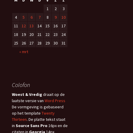
M
D
W
D
V
Z
Z
1
2
3
4
5
6
7
8
9
10
11
12
13
14
15
16
17
18
19
20
21
22
23
24
25
26
27
28
29
30
31
« mrt
Colofon
Woest & Vredig
draait op de
laatste versie van
Word Press
De vormgeving is gebaseerd
op het template
Twenty
Thirteen
. De platte tekst staat
in
Source Sans Pro
16px en de
citaten in
Georgia
14px.