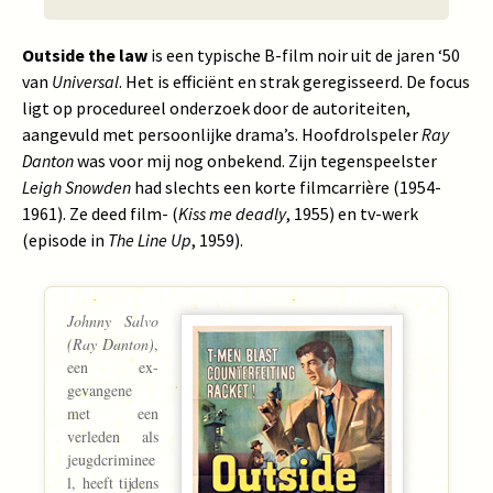
Outside the law
is een typische B-film noir uit de jaren ‘50
van
Universal
. Het is efficiënt en strak geregisseerd. De focus
ligt op procedureel onderzoek door de autoriteiten,
aangevuld met persoonlijke drama’s. Hoofdrolspeler
Ray
Danton
was voor mij nog onbekend. Zijn tegenspeelster
Leigh Snowden
had slechts een korte filmcarrière (1954-
1961). Ze deed film- (
Kiss me deadly
, 1955) en tv-werk
(episode in
The Line Up
, 1959).
Johnny Salvo
(Ray Danton)
,
een ex-
gevangene
met een
verleden als
jeugdcriminee
l, heeft tijdens