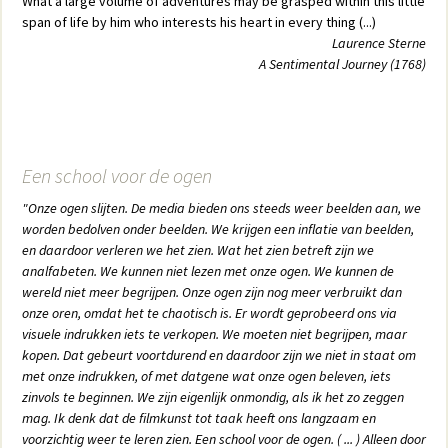
What a large volume of adventures may be grasped within this little
span of life by him who interests his heart in every thing (...)
Laurence Sterne
A Sentimental Journey (1768)
Een school voor de ogen
"Onze ogen slijten. De media bieden ons steeds weer beelden aan, we
worden bedolven onder beelden. We krijgen een inflatie van beelden,
en daardoor verleren we het zien. Wat het zien betreft zijn we
analfabeten. We kunnen niet lezen met onze ogen. We kunnen de
wereld niet meer begrijpen. Onze ogen zijn nog meer verbruikt dan
onze oren, omdat het te chaotisch is. Er wordt geprobeerd ons via
visuele indrukken iets te verkopen. We moeten niet begrijpen, maar
kopen. Dat gebeurt voortdurend en daardoor zijn we niet in staat om
met onze indrukken, of met datgene wat onze ogen beleven, iets
zinvols te beginnen. We zijn eigenlijk onmondig, als ik het zo zeggen
mag. Ik denk dat de filmkunst tot taak heeft ons langzaam en
voorzichtig weer te leren zien. Een school voor de ogen. ( ... ) Alleen door