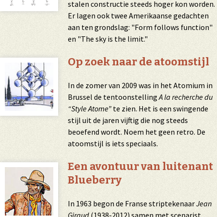
stalen constructie steeds hoger kon worden.
Er lagen ook twee Amerikaanse gedachten
aan ten grondslag: "Form follows function"
en "The sky is the limit."
Op zoek naar de atoomstijl
In de zomer van 2009 was in het Atomium in
Brussel de tentoonstelling
A la recherche du
“Style Atome”
te zien. Het is een swingende
stijl uit de jaren vijftig die nog steeds
beoefend wordt. Noem het geen retro. De
atoomstijl is iets speciaals.
Een avontuur van luitenant
Blueberry
In 1963 begon de Franse striptekenaar
Jean
Giraud
(1938-2012) samen met scenarist