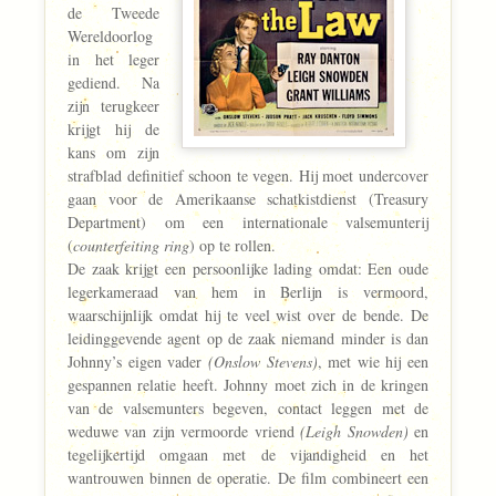
de Tweede
Wereldoorlog
in het leger
gediend. Na
zijn terugkeer
krijgt hij de
kans om zijn
strafblad definitief schoon te vegen. Hij moet undercover
gaan voor de Amerikaanse schatkistdienst (Treasury
Department) om een internationale valsemunterij
(
counterfeiting ring
) op te rollen.
De zaak krijgt een persoonlijke lading omdat: Een oude
legerkameraad van hem in Berlijn is vermoord,
waarschijnlijk omdat hij te veel wist over de bende. De
leidinggevende agent op de zaak niemand minder is dan
Johnny’s eigen vader
(Onslow Stevens)
, met wie hij een
gespannen relatie heeft. Johnny moet zich in de kringen
van de valsemunters begeven, contact leggen met de
weduwe van zijn vermoorde vriend
(Leigh Snowden)
en
tegelijkertijd omgaan met de vijandigheid en het
wantrouwen binnen de operatie. De film combineert een