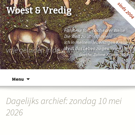
sinds 200
Woest & Vredig
Fahrt nur fort, nach eurer Weise
Die Welt zu überspinnen!
Ich in meinem lebendigen Kreise
vrije geluiden in de wwwoestijn
Weiß das Leben zu gewinnen.
Goethe, Zahme Xenien, 1820
Naar de inhoud springen
Menu
Dagelijks archief: zondag 10 mei
2026