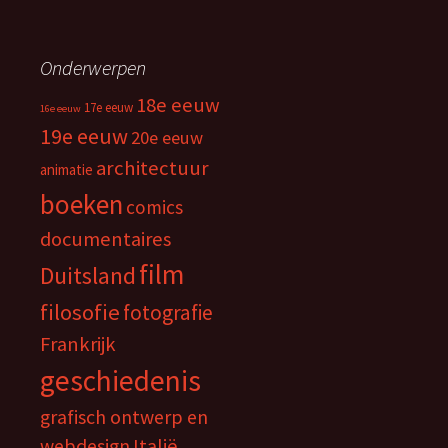
Onderwerpen
18e eeuw
17e eeuw
16e eeuw
19e eeuw
20e eeuw
architectuur
animatie
boeken
comics
documentaires
film
Duitsland
filosofie
fotografie
Frankrijk
geschiedenis
grafisch ontwerp en
webdesign
Italië