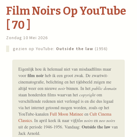
Film Noirs Op YouTube
[ 70 ]
Zondag 10 Mei 2026
gezien op YouTube:
Outside the law
(1956)
Eigenlijk hou ik helemaal niet van misdaadfilms maar
film noir
voor
heb ik een groot zwak. De zwartwit-
cinematografie, belichting en het tijdsbeeld zuigen me
altijd weer een nieuwe
noir
binnen. In het
public domain
staan honderden films waarvan het
copyright
om
verschillende redenen niet verlengd is en die dus legaal
via het internet getoond mogen worden, zoals op het
YouTube-kanalen
Full Moon Matinee
en
Cult Cinema
Classics
. In april keek ik naar vijf
film noirs
en
neo noirs
Outside the law
uit de periode 1946-1956. Vandaag:
van
Jack Arnold.