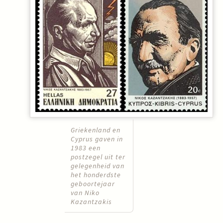
Griekenland en
Cyprus gaven in
1983 een
postzegel uit ter
gelegenheid van
het honderdste
geboortejaar
van Niko
Kazantzakis