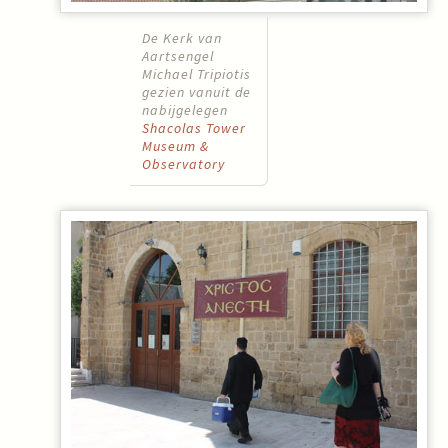
De Kerk van
Aartsengel
Michael Tripiotis
gezien vanuit de
nabijgelegen
Shacolas Tower
Museum &
Observatory