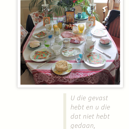
U die gevast
hebt en u die
dat niet hebt
gedaan,