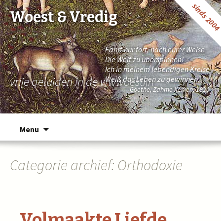
sinds 200
Woest & Vredig
Fahrt nur fort, nach eurer Weise
Die Welt zu überspinnen!
Ich in meinem lebendigen Kreise
vrije geluiden in de wwwoestijn
Weiß das Leben zu gewinnen.
Goethe, Zahme Xenien, 1820
Naar de inhoud springen
Menu
Categorie archief: Orthodoxie
Volmaakte Liefde