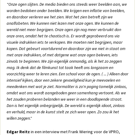
"Onze ogen slijten. De media bieden ons steeds weer beelden aan, we
worden bedolven onder beelden. We krijgen een inflatie van beelden,
en daardoor verleren we het zien. Wat het zien betreft zijn we
analfabeten. We kunnen niet lezen met onze ogen. We kunnen de
wereld niet meer begrijpen. Onze ogen zijn nog meer verbruikt dan
onze oren, omdat het te chaotisch is. Er wordt geprobeerd ons via
visuele indrukken iets te verkopen. We moeten niet begrijpen, maar
kopen. Dat gebeurt voortdurend en daardoor zijn we niet in staat om
met onze indrukken, of met datgene wat onze ogen beleven, iets
zinvols te beginnen. We zijn eigenlijk onmondig, als ik het zo zeggen
mag. Ik denk dat de filmkunst tot taak heeft ons langzaam en
voorzichtig weer te leren zien. Een school voor de ogen. ( ... ) Alleen door
intensief kijken, door een zekere gevoeligheid kun je meevoelen en
meedenken met wat je ziet. Normaliter is zo'n poging tamelijk zinloos,
omdat wat ons wordt aangeboden geen samenhang vertoont. Als we
het zouden proberen belanden we weer in een doodlopende straat.
Dan is het eigenlijk onbegrijpelijk. De wereld is eigenlijk idioot, zinloos
en verhuld, maar in de kunst stelt ze zich weer open. Zo zou ik het
willen zeggen."
Edgar Reitz
in een interview met Frank Wiering voor de VPRO,