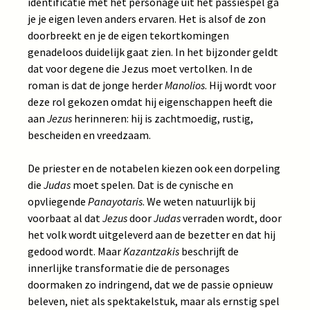
identificatie met het personage uit het passiespel ga
je je eigen leven anders ervaren. Het is alsof de zon
doorbreekt en je de eigen tekortkomingen
genadeloos duidelijk gaat zien. In het bijzonder geldt
dat voor degene die Jezus moet vertolken. In de
roman is dat de jonge herder
Manolios
. Hij wordt voor
deze rol gekozen omdat hij eigenschappen heeft die
aan
Jezus
herinneren: hij is zachtmoedig, rustig,
bescheiden en vreedzaam.
De priester en de notabelen kiezen ook een dorpeling
die
Judas
moet spelen. Dat is de cynische en
opvliegende
Panayotaris
. We weten natuurlijk bij
voorbaat al dat
Jezus
door
Judas
verraden wordt, door
het volk wordt uitgeleverd aan de bezetter en dat hij
gedood wordt. Maar
Kazantzakis
beschrijft de
innerlijke transformatie die de personages
doormaken zo indringend, dat we de passie opnieuw
beleven, niet als spektakelstuk, maar als ernstig spel