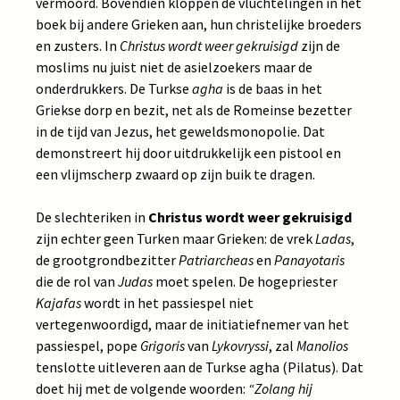
vermoord. Bovendien kloppen de vluchtelingen in het
boek bij andere Grieken aan, hun christelijke broeders
en zusters. In
Christus wordt weer gekruisigd
zijn de
moslims nu juist niet de asielzoekers maar de
onderdrukkers. De Turkse
agha
is de baas in het
Griekse dorp en bezit, net als de Romeinse bezetter
in de tijd van Jezus, het geweldsmonopolie. Dat
demonstreert hij door uitdrukkelijk een pistool en
een vlijmscherp zwaard op zijn buik te dragen.
De slechteriken in
Christus wordt weer gekruisigd
zijn echter geen Turken maar Grieken: de vrek
Ladas
,
de grootgrondbezitter
Patriarcheas
en
Panayotaris
die de rol van
Judas
moet spelen. De hogepriester
Kajafas
wordt in het passiespel niet
vertegenwoordigd, maar de initiatiefnemer van het
passiespel, pope
Grigoris
van
Lykovryssi
, zal
Manolios
tenslotte uitleveren aan de Turkse agha (Pilatus). Dat
doet hij met de volgende woorden:
“Zolang hij