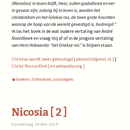
(Manolios) in leven blijft, Heer, zullen godsdienst en eer
in gevaar zijn; zolang hij in leven is, worden het
christendom en het Griekse ras, de twee grote krachten
waarop de hoop van de wereld gevestigd is, bedreigd.”
Ik las het boek in de wat oudere vertaling van
André
Noordbeek
en vraag mij af of in de jongste vertaling
van
Hero Hokwerda
“het Griekse ras”
is blijven staan.
Christus wordt weer gekruisigd [ pknluttelgeest.nl ]
|
Christ Recrucified [ en.wikipedia.org ]
boeken
,
Orthodoxie
,
postzegels
Nicosia [ 2 ]
Donderdag 30 Mei 2019