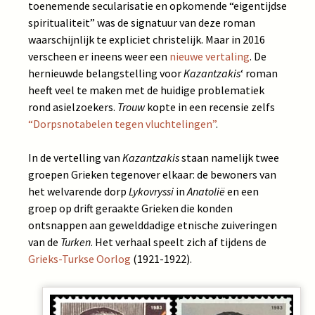
toenemende secularisatie en opkomende “eigentijdse
spiritualiteit” was de signatuur van deze roman
waarschijnlijk te expliciet christelijk. Maar in 2016
verscheen er ineens weer een
nieuwe vertaling
. De
hernieuwde belangstelling voor
Kazantzakis
‘ roman
heeft veel te maken met de huidige problematiek
rond asielzoekers.
Trouw
kopte in een recensie zelfs
“Dorpsnotabelen tegen vluchtelingen”
.
In de vertelling van
Kazantzakis
staan namelijk twee
groepen Grieken tegenover elkaar: de bewoners van
het welvarende dorp
Lykovryssi
in
Anatolië
en een
groep op drift geraakte Grieken die konden
ontsnappen aan gewelddadige etnische zuiveringen
van de
Turken
. Het verhaal speelt zich af tijdens de
Grieks-Turkse Oorlog
(1921-1922).