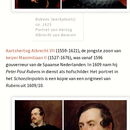
Rubens (werkplaats)
ca. 1615
Portret van Hertog
Albrecht van Beieren
Aartshertog Albrecht VII
(1559-1621), de jongste zoon van
keizer Maximiliaan II
(1527-1676), was vanaf 1596
gouverneur van de Spaanse Nederlanden. In 1609 nam hij
Peter Paul Rubens
in dienst als hofschilder. Het portret in
het
Schaezlerpaleis
is een kopie van een origineel van
Rubens
uit 1609/10.