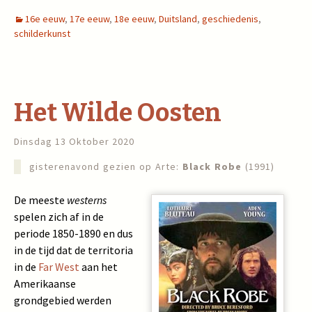
16e eeuw
,
17e eeuw
,
18e eeuw
,
Duitsland
,
geschiedenis
,
schilderkunst
Het Wilde Oosten
Dinsdag 13 Oktober 2020
gisterenavond gezien op Arte:
Black Robe
(1991)
De meeste
westerns
spelen zich af in de
periode 1850-1890 en dus
in de tijd dat de territoria
in de
Far West
aan het
Amerikaanse
grondgebied werden