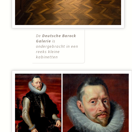
De
Deutsche Barock
Galerie
is
ondergebracht in een
reeks kleine
kabinetten