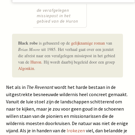
de verafgelegen
missiepost in het
gebied van de Huron
Black robe
is gebaseerd op de
gelijknamige roman
van
Brian Moore
uit 1985. Het verhaal gaat over een jezuïet
die afreist naar een verafgelegen missiepost in het gebied
van de
Huron
. Hij wordt daarbij begeleid door een groep
Algonkin
.
Net als in
The Revenant
wordt het harde bestaan in de
uitgestrekte besneeuwde wildernis heel concreet gemaakt.
Vanuit de luie stoel zijn de landschappen schitterend om
naar te kijken, maar je zou voor geen goud in de schoenen
willen staan van de pioniers en missionarissen die de
wildernis moesten doorkruisen. De natuur was niet de enige
vijand. Als je in handen van de
Irokezen
viel, dan belandde je