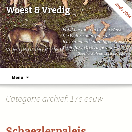
sinds 200
Woest & Vredig
Fahrt nur fort, nach eurer Weise
Die Welt zu überspinnen!
Ich in meinem lebendigen Kreise
vrije geluiden in de wwwoestijn
Weiß das Leben zu gewinnen.
Goethe, Zahme Xenien, 1820
Naar de inhoud springen
Menu
Categorie archief: 17e eeuw
Schaezlerpaleis