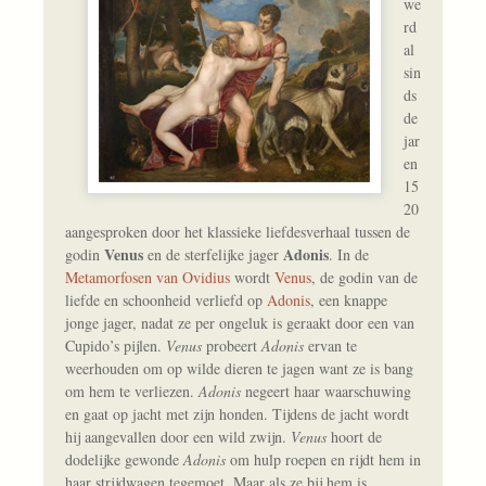
we
rd
al
sin
ds
de
jar
en
15
20
aangesproken door het klassieke liefdesverhaal tussen de
Venus
Adonis
godin
en de sterfelijke jager
. In de
Metamorfosen van Ovidius
wordt
Venus
, de godin van de
liefde en schoonheid verliefd op
Adonis
, een knappe
jonge jager, nadat ze per ongeluk is geraakt door een van
Cupido’s pijlen.
Venus
probeert
Adonis
ervan te
weerhouden om op wilde dieren te jagen want ze is bang
om hem te verliezen.
Adonis
negeert haar waarschuwing
en gaat op jacht met zijn honden. Tijdens de jacht wordt
hij aangevallen door een wild zwijn.
Venus
hoort de
dodelijke gewonde
Adonis
om hulp roepen en rijdt hem in
haar strijdwagen tegemoet. Maar als ze bij hem is