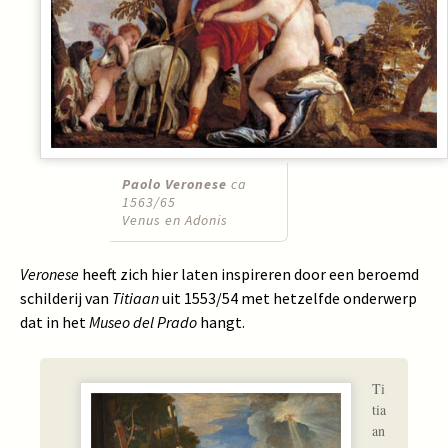
Paolo Veronese
ca
1563/65
Venus en Adonis
Veronese
heeft zich hier laten inspireren door een beroemd
schilderij van
Titiaan
uit 1553/54 met hetzelfde onderwerp
dat in het
Museo del Prado
hangt.
Ti
tia
an