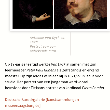
Anthonie van Dyck ca.
1628
Portret van een
onbekende man
Op 19-jarige leeftijd werkte
Van Dyck
al samen met zijn
leermeester
Peter Paul Rubens
als zelfstandig en erkend
meester. Op zijn advies verbleef hij in 1621/27 in Italië voor
studie. Het portret van een jongeman werd vooral
beïnvloed door Titiaans portret van kardinaal
Pietro Bembo
.
Deutsche Barockgalerie [kunstsammlungen-
museen.augsburg.de]