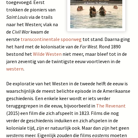
toegevoegd. Eerst
trokken de pioniers van
Saint Louis
via de trails
naar het Westen; vlak na
de
Civil War
kwam de
eerste
transcontinentale spoorweg
tot stand. Daarna ging
het hard met de kolonisatie van de
Far West
. Rond 1890
bestond het
Wilde Westen
niet meer, maar bleef tot in de
jaren zeventig van de twintigste eeuw voortleven in de
western
.
De exploratie van het Westen in de tweede helft de eeuw is
waarschijnlijk de meest belichte episode in de Amerikaanse
geschiedenis. Een enkele keer wordt er iets verder
teruggegrepen in die eeuw, bijvoorbeeld in
The Revenant
(2015) een film die zich afspeelt in 1823. Films die nog
verder de geschiedenis induiken en zich afspelen in de
koloniale tijd, zijn er natuurlijk ook. Maar dan zijn het geen
westerns
meer. Eigenlijk zouden die films
easterns
moeten