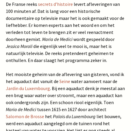
De Franse reeks
secrets d’histoire
levert afleveringen van
100 minuten af. Dat is lang voor een historische
documentaire op televisie maar het is ook gemaakt voor de
liefhebber. Er komen experts aan het woord en om het
verleden tot leven te brengen zit er veel reenactment
doorheen gemixt.
Maria de Medici
wordt gespeeld door
Jessica Morali
die eigenlijk veel te mooi is, maar het is
natuurlijk televisie. De reeks pretendeert geheimen te
onthullen. En daar slaagt het programma zeker in.
Het mooiste geheim van de aflevering van gisteren, vond ik
het aquaduct dat vanuit de
Seine
water aanvoert naar de
Jardin du Luxembourg
. Bij een aquaduct denk je meestal aan
een brug waar water over stroomt, maar een aquaduct kan
ook ondergronds zijn. Een schoon riool eigenlijk. Toen
Maria de Medici
tussen 1615 en 1627 door architect
Salomon de Brosse
het
Palais du Luxembourg
liet bouwen,
werd een aquaduct aangelegd om de tuinen rond het
kasteel van water te voorzien. Het ligt er nog steeds al