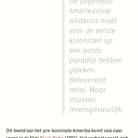
De ongerepte
Amerikaanse
wildernis moet
voor de eerste
kolonisten op
een aards
paradijs hebben
geleken.
Betoverend
mooi. Maar
intussen
levensgevaarlijk.
Dit beeld van het pre-koloniale Amerika komt ook naar
voren in de film
Black Robe
(1991). Het verhaal speelt zich