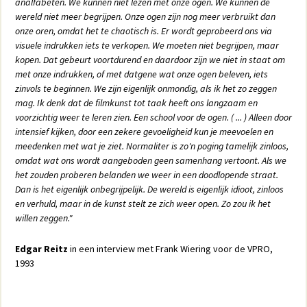
analfabeten. We kunnen niet lezen met onze ogen. We kunnen de
wereld niet meer begrijpen. Onze ogen zijn nog meer verbruikt dan
onze oren, omdat het te chaotisch is. Er wordt geprobeerd ons via
visuele indrukken iets te verkopen. We moeten niet begrijpen, maar
kopen. Dat gebeurt voortdurend en daardoor zijn we niet in staat om
met onze indrukken, of met datgene wat onze ogen beleven, iets
zinvols te beginnen. We zijn eigenlijk onmondig, als ik het zo zeggen
mag. Ik denk dat de filmkunst tot taak heeft ons langzaam en
voorzichtig weer te leren zien. Een school voor de ogen. ( ... ) Alleen door
intensief kijken, door een zekere gevoeligheid kun je meevoelen en
meedenken met wat je ziet. Normaliter is zo'n poging tamelijk zinloos,
omdat wat ons wordt aangeboden geen samenhang vertoont. Als we
het zouden proberen belanden we weer in een doodlopende straat.
Dan is het eigenlijk onbegrijpelijk. De wereld is eigenlijk idioot, zinloos
en verhuld, maar in de kunst stelt ze zich weer open. Zo zou ik het
willen zeggen."
Edgar Reitz
in een interview met Frank Wiering voor de VPRO,
1993