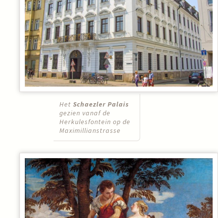
Het
Schaezler Palais
gezien vanaf de
Herkulesfontein op de
Maximillianstrasse