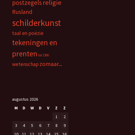
religie
postzegels
Rusland
schilderkunst
taal en poëzie
tekeningen en
prenten
tot 1500
zomaar...
wetenschap
augustus 2026
M
D
W
D
V
Z
Z
1
2
3
4
5
6
7
8
9
10
11
12
13
14
15
16