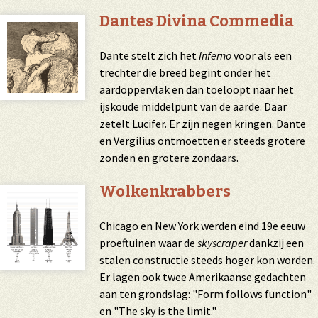
Dantes Divina Commedia
Dante stelt zich het
Inferno
voor als een
trechter die breed begint onder het
aardoppervlak en dan toeloopt naar het
ijskoude middelpunt van de aarde. Daar
zetelt Lucifer. Er zijn negen kringen. Dante
en Vergilius ontmoetten er steeds grotere
zonden en grotere zondaars.
Wolkenkrabbers
Chicago en New York werden eind 19e eeuw
proeftuinen waar de
skyscraper
dankzij een
stalen constructie steeds hoger kon worden.
Er lagen ook twee Amerikaanse gedachten
aan ten grondslag: "Form follows function"
en "The sky is the limit."