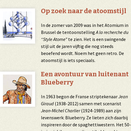
Op zoek naar de atoomstijl
In de zomer van 2009 was in het Atomium in
Brussel de tentoonstelling
A la recherche du
“Style Atome”
te zien. Het is een swingende
stijl uit de jaren vijftig die nog steeds
beoefend wordt. Noem het geen retro. De
atoomstijl is iets speciaals.
Een avontuur van luitenant
Blueberry
In 1963 begon de Franse striptekenaar
Jean
Giraud
(1938-2012) samen met scenarist
Jean-Michel Charlier
(1924-1989) aan zijn
levenswerk: Blueberry. Ze lieten zich daarbij
inspireren door de spaghettiwestern. Het 50-