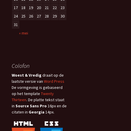
17
18
19
20
21
22
23
24
25
26
27
28
29
30
31
« mei
Colofon
Woest & Vredig
draait op de
laatste versie van
Word Press
De vormgeving is gebaseerd
op het template
Twenty
Thirteen
. De platte tekst staat
in
Source Sans Pro
16px en de
citaten in
Georgia
14px.