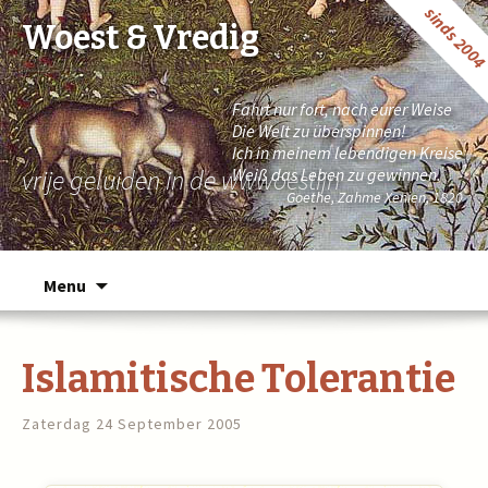
sinds 200
Woest & Vredig
Fahrt nur fort, nach eurer Weise
Die Welt zu überspinnen!
Ich in meinem lebendigen Kreise
vrije geluiden in de wwwoestijn
Weiß das Leben zu gewinnen.
Goethe, Zahme Xenien, 1820
Naar de inhoud springen
Menu
Islamitische Tolerantie
Zaterdag 24 September 2005