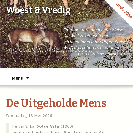
sinds 200
Woest & Vredig
Fahrt nur fort, nach eurer Weise
Die Welt zu überspinnen!
Ich in meinem lebendigen Kreise
vrije geluiden in de wwwoestijn
Weiß das Leben zu gewinnen.
Goethe, Zahme Xenien, 1820
Naar de inhoud springen
Menu
De Uitgeholde Mens
Woensdag 13 Mei 2026
Fellini’s
La Dolce Vita
(1960)
en de cultuurkritiek van
Pim Fortuyn
en
Ad