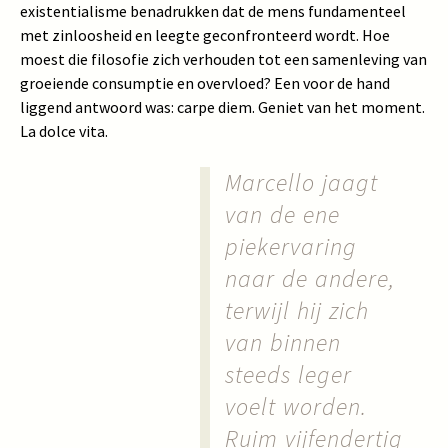
existentialisme benadrukken dat de mens fundamenteel
met zinloosheid en leegte geconfronteerd wordt. Hoe
moest die filosofie zich verhouden tot een samenleving van
groeiende consumptie en overvloed? Een voor de hand
liggend antwoord was: carpe diem. Geniet van het moment.
La dolce vita.
Marcello jaagt
van de ene
piekervaring
naar de andere,
terwijl hij zich
van binnen
steeds leger
voelt worden.
Ruim vijfendertig