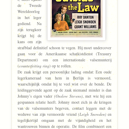
de Tweede
Wereldoorlog
in het leger
gediend. Na
zijn terugkeer
krijgt hij de
kans om zijn
strafblad definitief schoon te vegen. Hij moet undercover
gaan voor de Amerikaanse schatkistdienst (Treasury
Department) om een internationale valsemunterij
(
counterfeiting ring
) op te rollen.
De zaak krijgt een persoonlijke lading omdat: Een oude
legerkameraad van hem in Berlijn is vermoord,
waarschijnlijk omdat hij te veel wist over de bende. De
leidinggevende agent op de zaak niemand minder is dan
Johnny’s eigen vader
(Onslow Stevens)
, met wie hij een
gespannen relatie heeft. Johnny moet zich in de kringen
van de valsemunters begeven, contact leggen met de
weduwe van zijn vermoorde vriend
(Leigh Snowden)
en
tegelijkertijd omgaan met de vijandigheid en het
wantrouwen binnen de operatie. De film combineert een