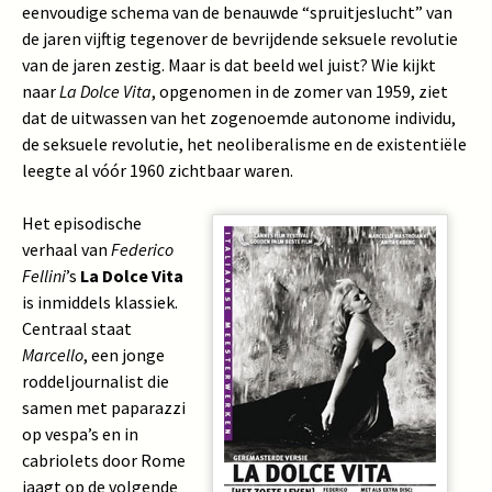
eenvoudige schema van de benauwde “spruitjeslucht” van
de jaren vijftig tegenover de bevrijdende seksuele revolutie
van de jaren zestig. Maar is dat beeld wel juist? Wie kijkt
naar
La Dolce Vita
, opgenomen in de zomer van 1959, ziet
dat de uitwassen van het zogenoemde autonome individu,
de seksuele revolutie, het neoliberalisme en de existentiële
leegte al vóór 1960 zichtbaar waren.
Het episodische
verhaal van
Federico
Fellini
’s
La Dolce Vita
is inmiddels klassiek.
Centraal staat
Marcello
, een jonge
roddeljournalist die
samen met paparazzi
op vespa’s en in
cabriolets door Rome
jaagt op de volgende