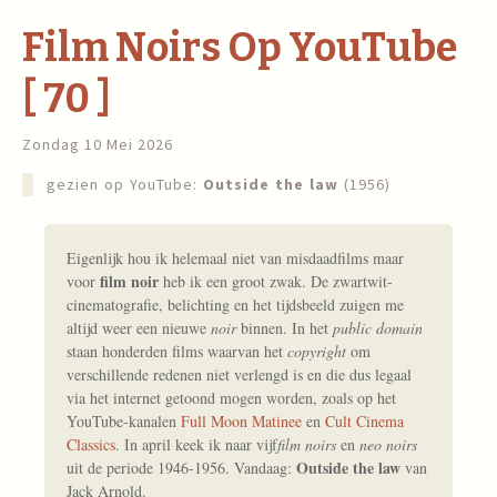
Film Noirs Op YouTube
[ 70 ]
Zondag 10 Mei 2026
gezien op YouTube:
Outside the law
(1956)
Eigenlijk hou ik helemaal niet van misdaadfilms maar
film noir
voor
heb ik een groot zwak. De zwartwit-
cinematografie, belichting en het tijdsbeeld zuigen me
altijd weer een nieuwe
noir
binnen. In het
public domain
staan honderden films waarvan het
copyright
om
verschillende redenen niet verlengd is en die dus legaal
via het internet getoond mogen worden, zoals op het
YouTube-kanalen
Full Moon Matinee
en
Cult Cinema
Classics
. In april keek ik naar vijf
film noirs
en
neo noirs
Outside the law
uit de periode 1946-1956. Vandaag:
van
Jack Arnold.