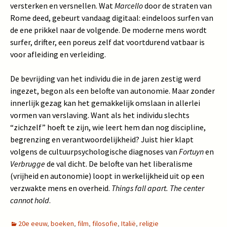
versterken en versnellen. Wat
Marcello
door de straten van
Rome deed, gebeurt vandaag digitaal: eindeloos surfen van
de ene prikkel naar de volgende. De moderne mens wordt
surfer, drifter, een poreus zelf dat voortdurend vatbaar is
voor afleiding en verleiding.
De bevrijding van het individu die in de jaren zestig werd
ingezet, begon als een belofte van autonomie. Maar zonder
innerlijk gezag kan het gemakkelijk omslaan in allerlei
vormen van verslaving. Want als het individu slechts
“zichzelf” hoeft te zijn, wie leert hem dan nog discipline,
begrenzing en verantwoordelijkheid? Juist hier klapt
volgens de cultuurpsychologische diagnoses van
Fortuyn
en
Verbrugge
de val dicht. De belofte van het liberalisme
(vrijheid en autonomie) loopt in werkelijkheid uit op een
verzwakte mens en overheid.
Things fall apart. The center
cannot hold
.
20e eeuw
,
boeken
,
film
,
filosofie
,
Italië
,
religie