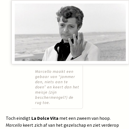
Marcello maakt een
gebaar van “jammer
dan, niets aan te
doen” en keert dan het
meisje (zijn
beschermengel?) de
rug toe.
Toch eindigt
La Dolce Vita
met een zweem van hoop.
Marcello
keert zich af van het gezelschap en ziet verderop