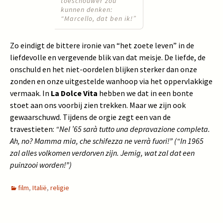
toeschouwer zou
kunnen denken:
“Marcello, dat ben ik!”
Zo eindigt de bittere ironie van “het zoete leven” in de
liefdevolle en vergevende blik van dat meisje. De liefde, de
onschuld en het niet-oordelen blijken sterker dan onze
zonden en onze uitgestelde wanhoop via het oppervlakkige
vermaak. In
La Dolce Vita
hebben we dat in een bonte
stoet aan ons voorbij zien trekken. Maar we zijn ook
gewaarschuwd. Tijdens de orgie zegt een van de
travestieten:
“Nel ’65 sarà tutto una depravazione completa.
Ah, no? Mamma mia, che schifezza ne verrà fuori!” (“In 1965
zal alles volkomen verdorven zijn. Jemig, wat zal dat een
puinzooi worden!”)
film
,
Italië
,
religie