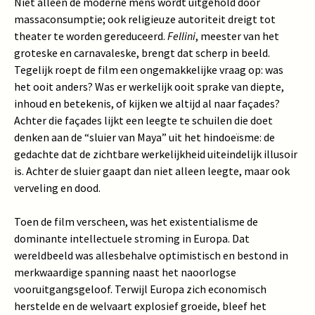
Niet alleen de moderne mens wordt uitgehold door
massaconsumptie; ook religieuze autoriteit dreigt tot
theater te worden gereduceerd.
Fellini
, meester van het
groteske en carnavaleske, brengt dat scherp in beeld.
Tegelijk roept de film een ongemakkelijke vraag op: was
het ooit anders? Was er werkelijk ooit sprake van diepte,
inhoud en betekenis, of kijken we altijd al naar façades?
Achter die façades lijkt een leegte te schuilen die doet
denken aan de “sluier van Maya” uit het hindoeïsme: de
gedachte dat de zichtbare werkelijkheid uiteindelijk illusoir
is. Achter de sluier gaapt dan niet alleen leegte, maar ook
verveling en dood.
Toen de film verscheen, was het existentialisme de
dominante intellectuele stroming in Europa. Dat
wereldbeeld was allesbehalve optimistisch en bestond in
merkwaardige spanning naast het naoorlogse
vooruitgangsgeloof. Terwijl Europa zich economisch
herstelde en de welvaart explosief groeide, bleef het