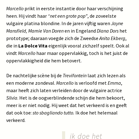
Marcello
prikt in eerste instantie door haar verschijning
heen. Hij vindt haar
“net een grote pop”
, de zoveelste
vulgaire platina blondine. In de jaren vijftig waren
Jayne
Mansfield, Mamie Van Doren
en in Engeland
Diana Dors
het
prototype; daaraan voegde zich de Zweedse
Anita Ekberg
,
die in
La Dolce Vita
eigenlijk vooral zichzelf speelt. Ook al
vindt
Marcello
haar maar oppervlakkig, toch is het juist de
oppervlakkigheid die hem betovert.
De nachtelijke scène bij de
Trevifontein
laat zich lezen als
een moderne zondeval.
Marcello
is verloofd met
Emma
,
maar heeft zich laten verleiden door de vulgaire actrice
Silvia
. Het is de oogverblindende schijn die hem bekoort,
meer is er niet nodig. Hij weet dat het verkeerd is en geeft
dat ook toe:
sto sbagliando tutto.
Ik doe het helemaal
verkeerd.
ik doe het