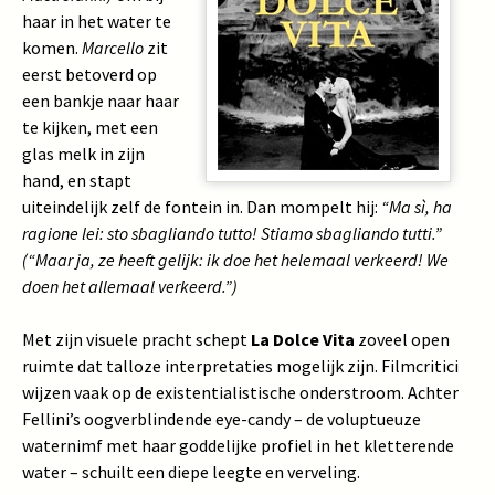
haar in het water te
komen.
Marcello
zit
eerst betoverd op
een bankje naar haar
te kijken, met een
glas melk in zijn
hand, en stapt
uiteindelijk zelf de fontein in. Dan mompelt hij:
“Ma sì, ha
ragione lei: sto sbagliando tutto! Stiamo sbagliando tutti.”
(“Maar ja, ze heeft gelijk: ik doe het helemaal verkeerd! We
doen het allemaal verkeerd.”)
Met zijn visuele pracht schept
La Dolce Vita
zoveel open
ruimte dat talloze interpretaties mogelijk zijn. Filmcritici
wijzen vaak op de existentialistische onderstroom. Achter
Fellini’s oogverblindende eye-candy – de voluptueuze
waternimf met haar goddelijke profiel in het kletterende
water – schuilt een diepe leegte en verveling.