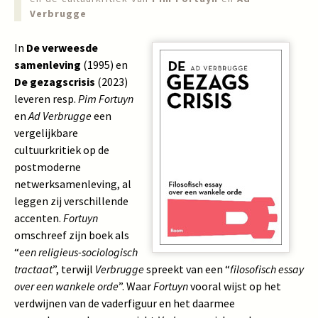
Verbrugge
In
De verweesde
samenleving
(1995) en
De gezagscrisis
(2023)
leveren resp.
Pim Fortuyn
en
Ad Verbrugge
een
vergelijkbare
cultuurkritiek op de
postmoderne
netwerksamenleving, al
leggen zij verschillende
accenten.
Fortuyn
omschreef zijn boek als
“
een religieus-sociologisch
tractaat
”, terwijl
Verbrugge
spreekt van een “
filosofisch essay
over een wankele orde
”. Waar
Fortuyn
vooral wijst op het
verdwijnen van de vaderfiguur en het daarmee