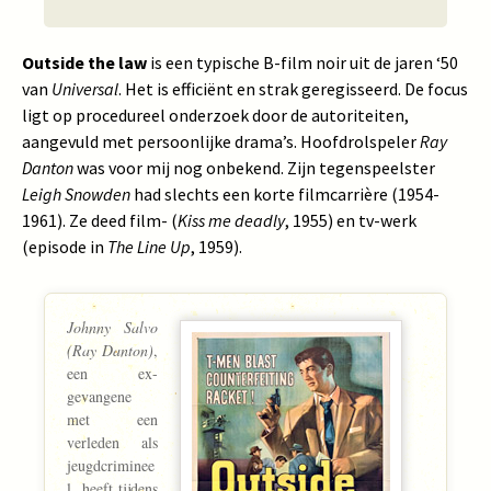
Outside the law
is een typische B-film noir uit de jaren ‘50
van
Universal
. Het is efficiënt en strak geregisseerd. De focus
ligt op procedureel onderzoek door de autoriteiten,
aangevuld met persoonlijke drama’s. Hoofdrolspeler
Ray
Danton
was voor mij nog onbekend. Zijn tegenspeelster
Leigh Snowden
had slechts een korte filmcarrière (1954-
1961). Ze deed film- (
Kiss me deadly
, 1955) en tv-werk
(episode in
The Line Up
, 1959).
Johnny Salvo
(Ray Danton)
,
een ex-
gevangene
met een
verleden als
jeugdcriminee
l, heeft tijdens