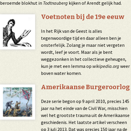
beroemde blokhut in
Todtnauberg
kijken of Arendt gelijk had.
Voetnoten bij de 19e eeuw
In het Rijk van de Geest is alles
tegenwoordige tijd en daar alleen ben je
onsterfelijk. Zolang je maar niet vergeten
wordt, leef je voort. Maar als je bent
weggezonken in het collectieve geheugen,
kun je met een lemma op
wikipedia.org
weer
boven water komen.
Amerikaanse Burgeroorlog
Deze serie begon op 9 april 2010, precies 145
jaar na het einde van de Civil War, misschien
wel het grootste trauma uit de Amerikaanse
geschiedenis. Het laatste artikel verscheen
op 3 juli 2013. Dat was precies 150 jaar na de