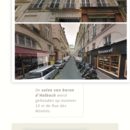
De
salon van baron
d’Holbach
werd
gehouden op nummer
10 in de Rue des
Moulins.