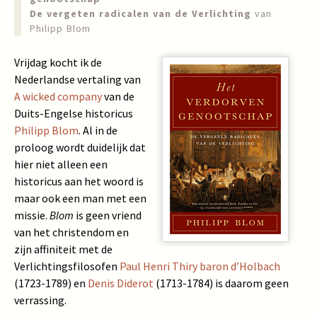
De vergeten radicalen van de Verlichting
van
Philipp Blom
Vrijdag kocht ik de
Nederlandse vertaling van
A wicked company
van de
Duits-Engelse historicus
Philipp Blom
. Al in de
proloog wordt duidelijk dat
hier niet alleen een
historicus aan het woord is
maar ook een man met een
missie.
Blom
is geen vriend
van het christendom en
zijn affiniteit met de
Verlichtingsfilosofen
Paul Henri Thiry baron d’Holbach
(1723-1789) en
Denis Diderot
(1713-1784) is daarom geen
verrassing.