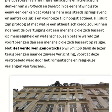
pleitbezorger van het materialistische en atheïstische
denken van
d’Holbach
en
Diderot
in de eenentwintigste
eeuw, een denken dat volgens hem nog steeds springlevend
en aantrekkelijk is en voor onze tijd hoogst actueel. Hij sluit
zijn proloog af met wat je een atheïstisch credo zou kunnen
noemen: de overtuiging dat een mensheid die zich baseert
op menselijkheid en wetenschap, een betere wereld zal
voortbrengen dan een mensheid die zich baseert op religie.
Met
Het verdorven genootschap
wil
Philipp Blom
de lezer
terugbrengen naar de zuivere Verlichting, voordat deze
vertroebeld werd door het romantische en religieuze
verlangen van
Rousseau
.