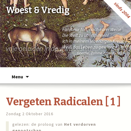
sinds 200
Woest & Vredig
Fahrt nur fort, nach eurer Weise
Die Welt zu überspinnen!
Ich in meinem lebendigen Kreise
vrije geluiden in de wwwoestijn
Weiß das Leben zu gewinnen.
Goethe, Zahme Xenien, 1820
Naar de inhoud springen
Menu
Vergeten Radicalen [ 1 ]
Zondag 2 Oktober 2016
gelezen: de proloog van
Het verdorven
genootschap