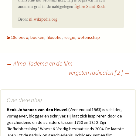
anoniem graf in de nabijgelegen
Église Saint-Roch
.
Bron:
nl.wikipedia.org
18e eeuw
,
boeken
,
filosofie
,
religie
,
wetenschap
←
Alma-Tadema en de film
vergeten radicalen [ 2 ]
→
Berichtnavigatie
Over deze blog
Henk Johannes van den Heuvel
(Veenendaal 1963) is schilder,
vormgever, blogger en schrijver. Hij laat zich inspireren door de
geschiedenis en de schilders tussen 1750 en 1850. Zijn
"liefhebbersblog" Woest & Vredig bestaat sinds 2004. De laatste
jaren ligt de nadruk op geschiedenis, schilderkunst en film.