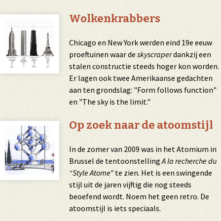
Wolkenkrabbers
Chicago en New York werden eind 19e eeuw
proeftuinen waar de
skyscraper
dankzij een
stalen constructie steeds hoger kon worden.
Er lagen ook twee Amerikaanse gedachten
aan ten grondslag: "Form follows function"
en "The sky is the limit."
Op zoek naar de atoomstijl
In de zomer van 2009 was in het Atomium in
Brussel de tentoonstelling
A la recherche du
“Style Atome”
te zien. Het is een swingende
stijl uit de jaren vijftig die nog steeds
beoefend wordt. Noem het geen retro. De
atoomstijl is iets speciaals.