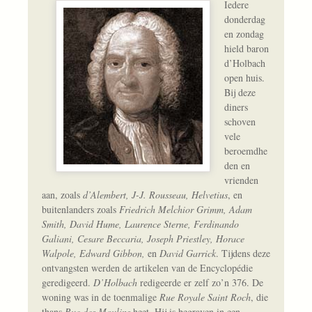
Iedere
donderdag
en zondag
hield baron
d’Holbach
open huis.
Bij deze
diners
schoven
vele
beroemdhe
den en
vrienden
aan, zoals
d’Alembert, J-J. Rousseau, Helvetius
, en
buitenlanders zoals
Friedrich Melchior Grimm, Adam
Smith, David Hume, Laurence Sterne, Ferdinando
Galiani, Cesare Beccaria, Joseph Priestley, Horace
Walpole, Edward Gibbon,
en
David Garrick
. Tijdens deze
ontvangsten werden de artikelen van de Encyclopédie
geredigeerd.
D’Holbach
redigeerde er zelf zo’n 376. De
woning was in de toenmalige
Rue Royale Saint Roch
, die
thans
Rue des Moulins
heet. Hij is begraven in een