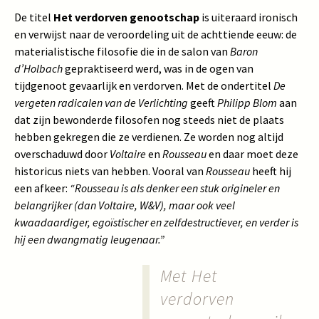
De titel
Het verdorven genootschap
is uiteraard ironisch
en verwijst naar de veroordeling uit de achttiende eeuw: de
materialistische filosofie die in de salon van
Baron
d’Holbach
gepraktiseerd werd, was in de ogen van
tijdgenoot gevaarlijk en verdorven. Met de ondertitel
De
vergeten radicalen van de Verlichting
geeft
Philipp Blom
aan
dat zijn bewonderde filosofen nog steeds niet de plaats
hebben gekregen die ze verdienen. Ze worden nog altijd
overschaduwd door
Voltaire
en
Rousseau
en daar moet deze
historicus niets van hebben. Vooral van
Rousseau
heeft hij
een afkeer:
“Rousseau is als denker een stuk origineler en
belangrijker (dan Voltaire, W&V), maar ook veel
kwaadaardiger, egoïstischer en zelfdestructiever, en verder is
hij een dwangmatig leugenaar.”
Met Het
verdorven