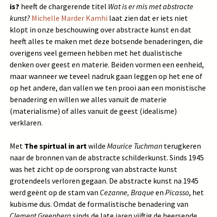
is?
heeft de chargerende titel
Wat is er mis met abstracte
kunst?
Michelle Marder Kamhi
laat zien dat er iets niet
klopt in onze beschouwing over abstracte kunst en dat
heeft alles te maken met deze botsende benaderingen, die
overigens veel gemeen hebben met het dualistische
denken over geest en materie. Beiden vormen een eenheid,
maar wanneer we teveel nadruk gaan leggen op het ene of
op het andere, dan vallen we ten prooi aan een monistische
benadering en willen we alles vanuit de materie
(materialisme) of alles vanuit de geest (idealisme)
verklaren.
Met
The spirtual in art
wilde
Maurice Tuchman
terugkeren
naar de bronnen van de abstracte schilderkunst. Sinds 1945
was het zicht op de oorsprong van abstracte kunst
grotendeels verloren gegaan. De abstracte kunst na 1945
werd geënt op de stam van
Cezanne, Braque
en
Picasso
, het
kubisme dus. Omdat de formalistische benadering van
Clement Greenberg
sinds de late jaren vijftig de heersende