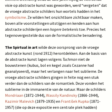
visie op abstracte kunst was geworden, werd “vergeten” dat
de vroege abstracte schilders hun wortels hadden in het
symbolisme
. Ze wilden het onzichtbare zichtbaar maken,
boven alle voorstellingen uitstijgen en kenden aan hun
abstracte schilderijen een
hogere betekenis
toe. Precies het
tegenovergestelde dus van de formalistische benadering.
The Spirtual in art
wilde deze oorsprong van de vroege
abstracte kunst (rond 1912) herontdekken. Aan de basis van
de abstracte kunst lagen volgens
Tuchman
niet de
bouwstenen (kubus, bol en kegel zoals Cezanne had
geanalyseerd), maar het verlangen naar het sublieme. De
vroege abstracte schilders gingen in feite nog een stuk
verder dan de schilders van de romantiek. Deze vonden het
sublieme in de immanentie van de natuur. Maar de schilders
Mondriaan
(1872-1944),
Wassily Kandinsky
(1866-1944),
Kazimir Malevich
(1879-1935) en
František Kupka
(1871-
1957) (die op deze expositie een centrale plek hadden)