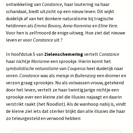
ontwikkeling van
Constance
, haar loutering na haar
schandaal, biedt uitzicht op een nieuw leven. Dit wijkt
duidelijk af van het donkere naturalisme bij tragische
heldinnen als
Emma Bovary, Anna Karenina
en
Eline Vere
.
Voor hen is zelfmoord de enige uitweg. Hoe ziet dat nieuwe
leven er voor
Constance
uit ?
In hoofdstuk 5 van
Zielenschemering
vertelt
Constance
haar nichtje
Marianne
een sprookje. Hierin komt het
symbolistische naturalisme
van
Couperus
heel duidelijk naar
voren.
Constance
was als meisje in
Buitenzorg
een dromer en
verzon graag sprookjes. Nu als volwassen vrouw, getekend
door het leven, vertelt ze haar twintigjarige nichtje een
sprookje over een kleine ziel die illusies najaagt en daarin
verstrikt raakt (het Noodlot). Als de wanhoop nabij is, vindt
de kleine ziel iets dat sterker blijkt dan alle illusies die haar
zo teleurgesteld en verwond hebben: