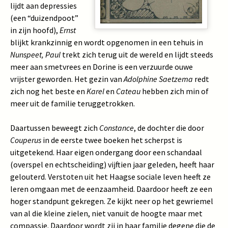
lijdt aan depressies
(een “duizendpoot”
in zijn hoofd),
Ernst
blijkt krankzinnig en wordt opgenomen in een tehuis in
Nunspeet, Paul
trekt zich terug uit de wereld en lijdt steeds
meer aan smetvrees en Dorine is een verzuurde ouwe
vrijster geworden. Het gezin van
Adolphine Saetzema
redt
zich nog het beste en
Karel
en
Cateau
hebben zich min of
meer uit de familie teruggetrokken.
Daartussen beweegt zich
Constance
, de dochter die door
Couperus
in de eerste twee boeken het scherpst is
uitgetekend. Haar eigen ondergang door een schandaal
(overspel en echtscheiding) vijftien jaar geleden, heeft haar
gelouterd. Verstoten uit het Haagse sociale leven heeft ze
leren omgaan met de eenzaamheid. Daardoor heeft ze een
hoger standpunt gekregen. Ze kijkt neer op het gewriemel
van al die kleine zielen, niet vanuit de hoogte maar met
compassie. Daardoor wordt zij in haar familie degene die de