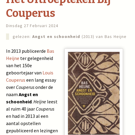
Couperus
Dinsdag 27 Februari 2024
gelezen:
Angst en schoonheid
(2013) van Bas Heijne
In 2013 publiceerde
Bas
Heijne
ter gelegenheid
van het 150e
geboortejaar van
Louis
Couperus
een lang essay
over
Couperus
onder de
naam
Angst en
schoonheid
.
Heijne
leest
al ruim 40 jaar
Couperus
en had in 2013 al een
aantal opstellen
gepubliceerd en lezingen