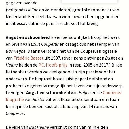
gegeven over de
(volgends
Heijne
en vele anderen) grootste romancier van
Nederland. Een deel daarvan werd bewerkt en opgenomen
in dit essay dat in de pers terecht veel lof kreeg.
Angst en schoonheid
is een persoonlijke blik op het werk
en leven van
Louis Couperus
en draagt dus het stempel van
Bas Heijne
. Daarin verschilt het van de Couperusbiografie
van
Frédéric Bastet
uit 1987. (overigens ontvingen
Bastet
en
Heijne
beiden de
P.C. Hooft-prijs
in resp. 2005 en 2017.) Bij de
liefhebber worden we deelgenoot in zijn passie voor het
onderwerp. De biograaf houdt juist gepaste afstand en
probeert zo getrouw mogelijk het leven van zijn onderwerp
te volgen.
Angst en schoonheid
van
Heijne
en de
Couperus
biografie
van
Bastet
vullen elkaar uitstekend aan en staan
bij mij in de boeken kast als afsluiting van 14 romans van
Couperus
.
De visie van
Bas Heijne
verschilt soms van mijn eigen