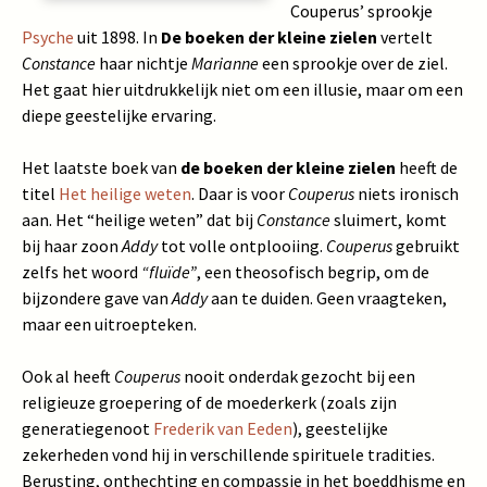
Couperus’ sprookje
Psyche
uit 1898. In
De boeken der kleine zielen
vertelt
Constance
haar nichtje
Marianne
een sprookje over de ziel.
Het gaat hier uitdrukkelijk niet om een illusie, maar om een
diepe geestelijke ervaring.
Het laatste boek van
de boeken der kleine zielen
heeft de
titel
Het heilige weten
. Daar is voor
Couperus
niets ironisch
aan. Het “heilige weten” dat bij
Constance
sluimert, komt
bij haar zoon
Addy
tot volle ontplooiing.
Couperus
gebruikt
zelfs het woord
“fluïde”
, een theosofisch begrip, om de
bijzondere gave van
Addy
aan te duiden. Geen vraagteken,
maar een uitroepteken.
Ook al heeft
Couperus
nooit onderdak gezocht bij een
religieuze groepering of de moederkerk (zoals zijn
generatiegenoot
Frederik van Eeden
), geestelijke
zekerheden vond hij in verschillende spirituele tradities.
Berusting, onthechting en compassie in het boeddhisme en