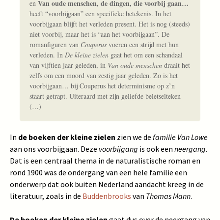
Van oude menschen, de dingen, die voorbij gaan…
en
heeft “voorbijgaan” een specifieke betekenis. In het
voorbijgaan blijft het verleden present. Het is nog (steeds)
niet voorbij, maar het is “aan het voorbijgaan”. De
romanfiguren van
Couperus
voeren een strijd met hun
verleden. In
De kleine zielen
gaat het om een schandaal
van vijftien jaar geleden, in
Van oude menschen
draait het
zelfs om een moord van zestig jaar geleden. Zo is het
voorbijgaan… bij Couperus het determinisme op z’n
staart getrapt. Uiteraard met zijn geliefde beletselteken
(…)
In
de boeken der kleine zielen
zien we de
familie Van Lowe
aan ons voorbijgaan. Deze
voorbijgang
is ook een
neergang
.
Dat is een centraal thema in de naturalistische roman en
rond 1900 was de ondergang van een hele familie een
onderwerp dat ook buiten Nederland aandacht kreeg in de
literatuur, zoals in de
Buddenbrooks
van
Thomas Mann
.
De boeken der kleine zielen
gaat dus over de neergang van