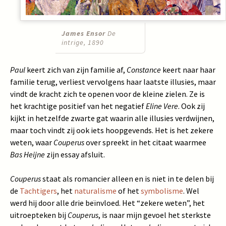
James Ensor
De
intrige, 1890
Paul
keert zich van zijn familie af,
Constance
keert naar haar
familie terug, verliest vervolgens haar laatste illusies, maar
vindt de kracht zich te openen voor de kleine zielen. Ze is
het krachtige positief van het negatief
Eline Vere
. Ook zij
kijkt in hetzelfde zwarte gat waarin alle illusies verdwijnen,
maar toch vindt zij ook iets hoopgevends. Het is het zekere
weten, waar
Couperus
over spreekt in het citaat waarmee
Bas Heijne
zijn essay afsluit.
Couperus
staat als romancier alleen en is niet in te delen bij
de
Tachtigers
, het
naturalisme
of het
symbolisme
. Wel
werd hij door alle drie beïnvloed. Het “zekere weten”, het
uitroepteken bij
Couperus
, is naar mijn gevoel het sterkste