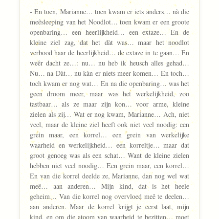
- En toen, Marianne… toen kwam er iets anders… nà die
meêsleeping van het Noodlot… toen kwam er een groote
openbaring… een heerlijkheid… een extaze… En de
kleine ziel zag, dat het dàt was… maar het noodlot
verbood haar de heerlijkheid… de extaze in te gaan… En
weêr dacht ze…: nu… nu heb ik heusch alles gehad…
Nu… na Dàt… nu kàn er niets meer komen… En toch…
toch kwam er nog wat… En na die openbaring… was het
geen droom meer, maar was het werkelijkheid, zoo
tastbaar… als ze maar zijn kon… voor arme, kleine
zielen als zij… Wat er nog kwam, Marianne… Ach, niet
veel, maar de kleine ziel heeft ook niet veel noodig: een
grein maar, een korrel… een grein van werkelijke
waarheid en werkelijkheid… een korreltje… maar dat
groot genoeg was als een schat… Want de kleine zielen
hebben niet veel noodig… Een grein maar, een korrel…
En van die korrel deelde ze, Marianne, dan nog wel wat
meê… aan anderen… Mijn kind, dat is het heele
geheim… Van die korrel nog overvloed meê te deelen…
aan anderen. Maar de korrel krijgt je eerst laat, mijn
kind, en om die atoom van waarheid te bezitten… moet