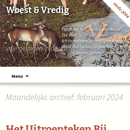
sinds 200
Woest & Vredig
Fahrt nur fort, nach eurer Weise
Die Welt zu überspinnen!
Ich in meinem lebendigen Kreise
vrije geluiden in de wwwoestijn
Weiß das Leben zu gewinnen.
Goethe, Zahme Xenien, 1820
Naar de inhoud springen
Menu
Maandelijks archief: februari 2024
Het Uitroepteken Bij