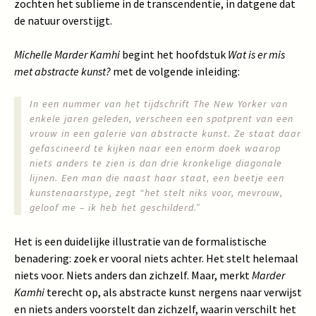
zochten het sublieme in de transcendentie, in datgene dat
de natuur overstijgt.
Michelle Marder Kamhi
begint het hoofdstuk
Wat is er mis
met abstracte kunst?
met de volgende inleiding:
In een nummer van het tijdschrift The New Yorker van
enkele jaren geleden, verscheen een spotprent van een
vrouw in een galerie van abstracte kunst. Ze staat daar
gefascineerd te kijken naar een enorm doek waarop
niets anders te zien is dan drie kronkelige diagonale
lijnen. Een man die naast haar staat, een beetje een
kunstenaarstype, zegt “het stelt niks voor, mevrouw,
geloof me – ik heb het geschilderd.”
Het is een duidelijke illustratie van de formalistische
benadering: zoek er vooral niets achter. Het stelt helemaal
niets voor. Niets anders dan zichzelf. Maar, merkt
Marder
Kamhi
terecht op, als abstracte kunst nergens naar verwijst
en niets anders voorstelt dan zichzelf, waarin verschilt het