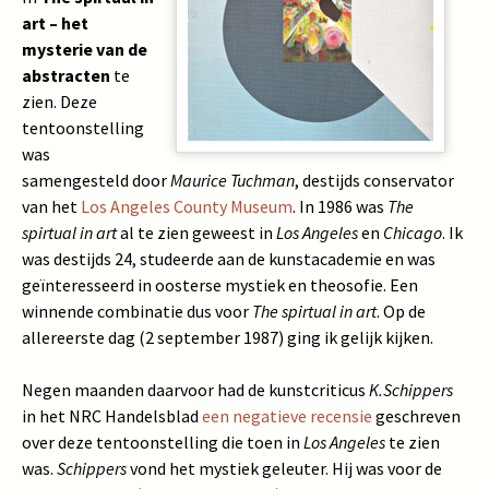
art – het
mysterie van de
abstracten
te
zien. Deze
tentoonstelling
was
samengesteld door
Maurice Tuchman
, destijds conservator
van het
Los Angeles County Museum
. In 1986 was
The
spirtual in art
al te zien geweest in
Los Angeles
en
Chicago
. Ik
was destijds 24, studeerde aan de kunstacademie en was
geïnteresseerd in oosterse mystiek en theosofie. Een
winnende combinatie dus voor
The spirtual in art
. Op de
allereerste dag (2 september 1987) ging ik gelijk kijken.
Negen maanden daarvoor had de kunstcriticus
K.Schippers
in het NRC Handelsblad
een negatieve recensie
geschreven
over deze tentoonstelling die toen in
Los Angeles
te zien
was.
Schippers
vond het mystiek geleuter. Hij was voor de