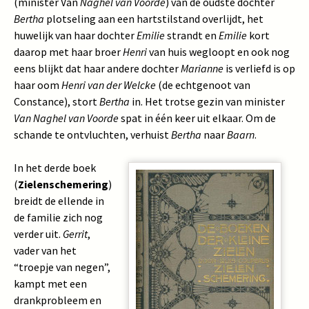
(minister Van
Naghel van Voorde
) van de oudste dochter
Bertha
plotseling aan een hartstilstand overlijdt, het
huwelijk van haar dochter
Emilie
strandt en
Emilie
kort
daarop met haar broer
Henri
van huis wegloopt en ook nog
eens blijkt dat haar andere dochter
Marianne
is verliefd is op
haar oom
Henri van der Welcke
(de echtgenoot van
Constance), stort
Bertha
in. Het trotse gezin van minister
Van Naghel van Voorde
spat in één keer uit elkaar. Om de
schande te ontvluchten, verhuist
Bertha
naar
Baarn
.
In het derde boek
(
Zielenschemering
)
breidt de ellende in
de familie zich nog
verder uit.
Gerrit
,
vader van het
“troepje van negen”,
kampt met een
drankprobleem en