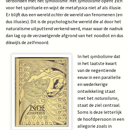
verbonden met het
symbolisme
. Het
symbolisme
opent zich
voor het spirituele en wijst de metafysica niet af als illusie.
Er blijft dus een wereld
achter
de wereld van fenomenen (en
dus illusies). Dit is de psychologische wereld die al door het
naturalisme uitputtend verkend werd, maar waar de nadruk
dan lag op de verzwelgende afgrond van het noodlot en dus
dikwijls de zelfmoord.
In het
symbolisme
dat
in het laatste kwart
van de negentiende
eeuw in een parallelle
en wederkerige
ontwikkeling staat
met het
naturalisme
,
staat de ziel centraal.
Soms is deze letterlijk
de hoofdpersoon in een
allegorie zoals in