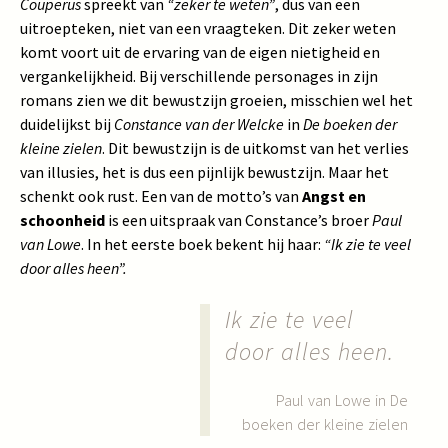
Couperus
spreekt van
“zeker te weten”
, dus van een
uitroepteken, niet van een vraagteken. Dit zeker weten
komt voort uit de ervaring van de eigen nietigheid en
vergankelijkheid. Bij verschillende personages in zijn
romans zien we dit bewustzijn groeien, misschien wel het
duidelijkst bij
Constance van der Welcke
in
De boeken der
kleine zielen
. Dit bewustzijn is de uitkomst van het verlies
van illusies, het is dus een pijnlijk bewustzijn. Maar het
schenkt ook rust. Een van de motto’s van
Angst en
schoonheid
is een uitspraak van Constance’s broer
Paul
van Lowe
. In het eerste boek bekent hij haar:
“Ik zie te veel
door alles heen”.
Ik zie te veel
door alles heen.
Paul van Lowe in De
boeken der kleine zielen