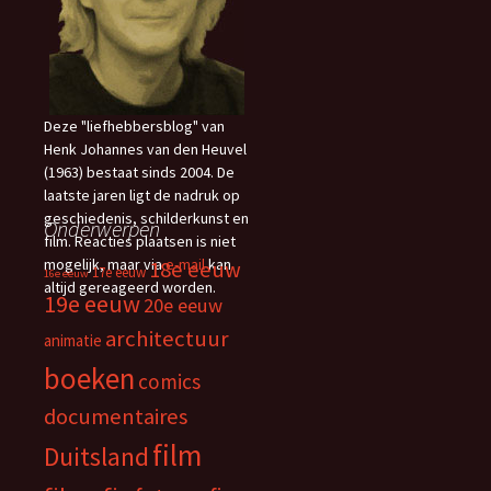
Deze "liefhebbersblog" van
Henk Johannes van den Heuvel
(1963) bestaat sinds 2004. De
laatste jaren ligt de nadruk op
geschiedenis, schilderkunst en
Onderwerpen
film. Reacties plaatsen is niet
mogelijk, maar via
e-mail
kan
18e eeuw
17e eeuw
16e eeuw
altijd gereageerd worden.
19e eeuw
20e eeuw
architectuur
animatie
boeken
comics
documentaires
film
Duitsland