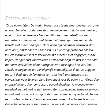
Een school voor de ogen
"Onze ogen slijten. De media bieden ons steeds weer beelden aan, we
worden bedolven onder beelden. We krijgen een inflatie van beelden,
en daardoor verleren we het zien. Wat het zien betreft zijn we
analfabeten. We kunnen niet lezen met onze ogen. We kunnen de
wereld niet meer begrijpen. Onze ogen zijn nog meer verbruikt dan
onze oren, omdat het te chaotisch is. Er wordt geprobeerd ons via
visuele indrukken iets te verkopen. We moeten niet begrijpen, maar
kopen. Dat gebeurt voortdurend en daardoor zijn we niet in staat om
met onze indrukken, of met datgene wat onze ogen beleven, iets
zinvols te beginnen. We zijn eigenlijk onmondig, als ik het zo zeggen
mag. Ik denk dat de filmkunst tot taak heeft ons langzaam en
voorzichtig weer te leren zien. Een school voor de ogen. ( ... ) Alleen door
intensief kijken, door een zekere gevoeligheid kun je meevoelen en
meedenken met wat je ziet. Normaliter is zo'n poging tamelijk zinloos,
omdat wat ons wordt aangeboden geen samenhang vertoont. Als we
het zouden proberen belanden we weer in een doodlopende straat.
Dan is het eigenlijk onbegrijpelijk. De wereld is eigenlijk idioot, zinloos