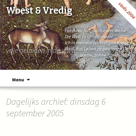
sinds 200
Woest & Vredig
Fahrt nur fort, nach eurer Weise
Die Welt zu überspinnen!
Ich in meinem lebendigen Kreise
vrije geluiden in de wwwoestijn
Weiß das Leben zu gewinnen.
Goethe, Zahme Xenien, 1820
Naar de inhoud springen
Menu
Dagelijks archief: dinsdag 6
september 2005