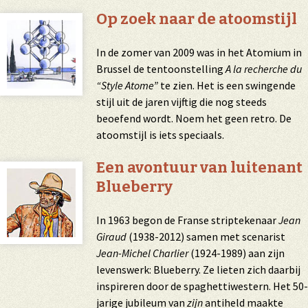
Op zoek naar de atoomstijl
In de zomer van 2009 was in het Atomium in
Brussel de tentoonstelling
A la recherche du
“Style Atome”
te zien. Het is een swingende
stijl uit de jaren vijftig die nog steeds
beoefend wordt. Noem het geen retro. De
atoomstijl is iets speciaals.
Een avontuur van luitenant
Blueberry
In 1963 begon de Franse striptekenaar
Jean
Giraud
(1938-2012) samen met scenarist
Jean-Michel Charlier
(1924-1989) aan zijn
levenswerk: Blueberry. Ze lieten zich daarbij
inspireren door de spaghettiwestern. Het 50-
jarige jubileum van
zijn
antiheld maakte