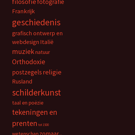
filosofie
fotografie
Frankrijk
geschiedenis
grafisch ontwerp en
webdesign
Italië
muziek
natuur
Orthodoxie
religie
postzegels
Rusland
schilderkunst
taal en poëzie
tekeningen en
prenten
tot 1500
zomaar...
wetenschap