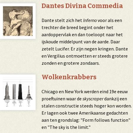
Dantes Divina Commedia
Dante stelt zich het
Inferno
voor als een
trechter die breed begint onder het
aardoppervlak en dan toeloopt naar het
ijskoude middelpunt van de aarde. Daar
zetelt Lucifer. Er zijn negen kringen. Dante
en Vergilius ontmoetten er steeds grotere
zonden en grotere zondaars.
Wolkenkrabbers
Chicago en New York werden eind 19e eeuw
proeftuinen waar de
skyscraper
dankzij een
stalen constructie steeds hoger kon worden.
Er lagen ook twee Amerikaanse gedachten
aan ten grondslag: "Form follows function"
en "The sky is the limit."