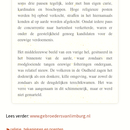
soms drie pausen tegelijk, ieder met hun eigen curie,
kardinalen en bisschoppen. Hoge religieuze posten
werden bij opbod verkocht, straffen in het hiernamaals
konden al op aarde worden afgekocht. Omdat iedere paus
de concurrentie naar hartenlust verketterde, waren er
onder de geestelijkheid genoeg kandidaten voor de
eeuwige verdoemenis.
Het middeleeuwse beeld van een vurige hel, gesitueerd in
het binnenste van de aarde, waar zondaars met
roodgloeiende tangen eeuwige folteringen ondergaan,
was relatief nieuw. De volkeren in de Oudheid zagen het
dodenrijk als een donkere, kille omgeving, waar zowel de
zondaars als de deugdelijken terechtkwamen. Het was
verre van aangenaam in dit schimmenrijk, maar er werd
niet gemarteld.
Lees verder:
www.gebroedersvanlimburg.nl
religie
,
tekeningen en prenten