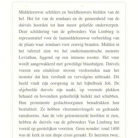
Middeleeuwse schilders en beeldhouwers hielden van de
hel. Het lot van de zondaars en de gemeenheid van de
duivels hoorden tot hun meest geliefde onderwerpen.
Deze schildering van de gebroeders Van Limburg is
representatief voor de laatmiddeleeuwse verbeelding van
de plaats waar zondaars voor eeuwig branden. Midden in
het tafereel zien we het oudtestamentische monster
Leviathan, liggend op een immens rooster. Het vuur
wordt aangewakkerd met geweldige blaasbalgen. Duivels
voeren een eindeloze stroom verdoemden naar het
monster dat hen verslindt en vervolgens uitbraakt. Dit
beeld vindt zijn oorsprong in het bijbelboek Job. De
afgebeelde duivels zijn naakt, op vreemde plekken
behaard en bovendien gedeeltelijk bedekt met schubben.
Hun prominente geslachtsorganen benadrukken hun
bestialiteit. Ze hebben vleermuisvleugels en gedraaide
ramshoorns. Aan de vele getonsureerde hoofden te zien,
hebben de duivels van de gebroeders Van Limburg het
vooral op geestelijken voorzien. Geen wonder: rond 1400
was de kerk in een diepe crisis geraakt. Er heersten twee,