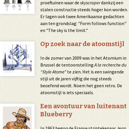
proeftuinen waar de
skyscraper
dankzij een
stalen constructie steeds hoger kon worden.
Er lagen ook twee Amerikaanse gedachten
aan ten grondslag: "Form follows function"
en "The sky is the limit."
Op zoek naar de atoomstijl
In de zomer van 2009 was in het Atomium in
Brussel de tentoonstelling
A la recherche du
“Style Atome”
te zien. Het is een swingende
stijl uit de jaren vijftig die nog steeds
beoefend wordt. Noem het geen retro. De
atoomstijl is iets speciaals.
Een avontuur van luitenant
Blueberry
In 1963 begon de Franse striptekenaar
Jean