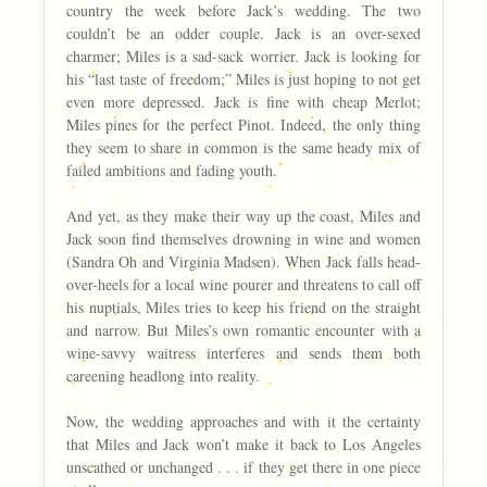
country the week before Jack’s wedding. The two
couldn’t be an odder couple. Jack is an over-sexed
charmer; Miles is a sad-sack worrier. Jack is looking for
his “last taste of freedom;” Miles is just hoping to not get
even more depressed. Jack is fine with cheap Merlot;
Miles pines for the perfect Pinot. Indeed, the only thing
they seem to share in common is the same heady mix of
failed ambitions and fading youth.
And yet, as they make their way up the coast, Miles and
Jack soon find themselves drowning in wine and women
(Sandra Oh and Virginia Madsen). When Jack falls head-
over-heels for a local wine pourer and threatens to call off
his nuptials, Miles tries to keep his friend on the straight
and narrow. But Miles’s own romantic encounter with a
wine-savvy waitress interferes and sends them both
careening headlong into reality.
Now, the wedding approaches and with it the certainty
that Miles and Jack won’t make it back to Los Angeles
unscathed or unchanged . . . if they get there in one piece