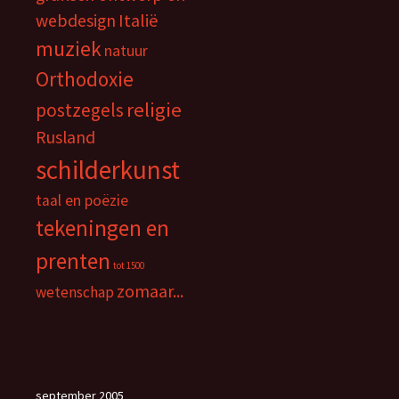
webdesign
Italië
muziek
natuur
Orthodoxie
religie
postzegels
Rusland
schilderkunst
taal en poëzie
tekeningen en
prenten
tot 1500
zomaar...
wetenschap
september 2005