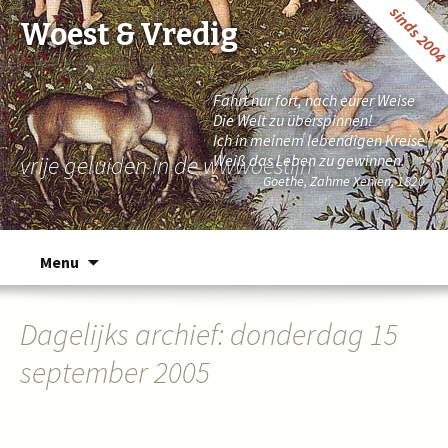
sinds 200
Woest & Vredig
Fahrt nur fort, nach eurer Weise
Die Welt zu überspinnen!
Ich in meinem lebendigen Kreise
vrije geluiden in de wwwoestijn
Weiß das Leben zu gewinnen.
Goethe, Zahme Xenien, 1820
Naar de inhoud springen
Menu
Dagelijks archief: donderdag 15
september 2005