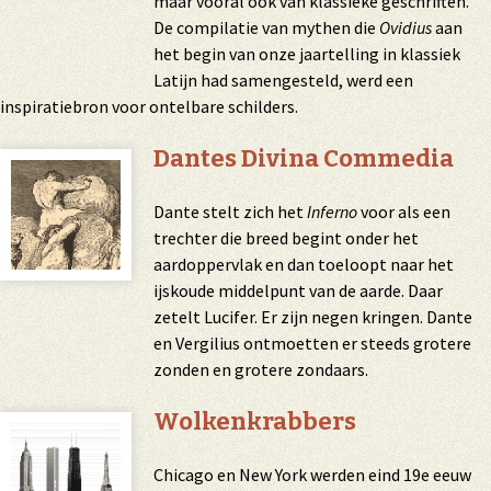
maar vooral ook van klassieke geschriften.
De compilatie van mythen die
Ovidius
aan
het begin van onze jaartelling in klassiek
Latijn had samengesteld, werd een
inspiratiebron voor ontelbare schilders.
Dantes Divina Commedia
Dante stelt zich het
Inferno
voor als een
trechter die breed begint onder het
aardoppervlak en dan toeloopt naar het
ijskoude middelpunt van de aarde. Daar
zetelt Lucifer. Er zijn negen kringen. Dante
en Vergilius ontmoetten er steeds grotere
zonden en grotere zondaars.
Wolkenkrabbers
Chicago en New York werden eind 19e eeuw