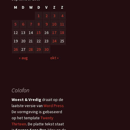
M
D
W
D
V
Z
Z
1
2
3
4
5
6
7
8
9
10
11
12
13
14
15
16
17
18
19
20
21
22
23
24
25
26
27
28
29
30
« aug
okt »
Colofon
Woest & Vredig
draait op de
laatste versie van
Word Press
De vormgeving is gebaseerd
op het template
Twenty
Thirteen
. De platte tekst staat